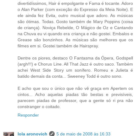
divertidíssimos, Hair é empolgante e Fama é tocante. Adoro
o Alan Parker (com exceção do Expresso da Meia Noite). E
ele ainda fez Evita, outro musical que adoro. As músicas
são ótimas. Todas. Gosto também de Mary Poppins (coisa
de criança). Noviça Rebelde, O Mágico de Oz e Cantando
na Chuva eu vi quando era criança e não gostei. Embalos e
Grease são bonzinhos. As músicas são melhores que os
filmes em si. Gostei também de Hairspray.
Dentre os piores, destaco O Fantasma da Ópera, Godspell
(argh!!!) e Chorus Line. All That Jazz é outro saco. Também
achei West Side Story um sonífero. Romeu e Julieta é
batido demais da conta... Sweeney Todd é outro sono.
E acho que sou o único que não vê graça em Apertem os
cintos... Acho aquelas piadas tão bestas e previsíveis,
parecem piadas de professor, que a gente só ri pra não
constranger o coitado.
Responder
lola aronovich
5 de maio de 2008 às 16:33