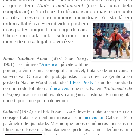
a gente tem
That's Entertainment
(que faz uma bela
compilação) e YouTube. Eu tô analisando mais o conjunto
da obra mesmo, não números individuais. A lista tá em
ordem alfa
bética. E eu dividi o po
st em
duas pa
rtes porque ficou longo demais.
Clique em cada link - selecionei um
monte de coisa legal pra você ver.
Amor Sublime Amor
(
West Side Story
,
1961) – o número “
America
” já vale o filme
porq
ue, além de uma coreografia incrível, trata-se de uma canção
subversiva. O casal de protagonistas não convence (embora eu
goste da Natalie Wood cantando “
I Feel Pretty
”, que foi parodiada
de um modo fofinho na
única cena
que se salva em
Tratamento de
Choque
), mas os coadjuvantes carregam a história. E coreografar
um estupro não é pra qualquer um.
Cabaret
(197
2), de Bob Fosse – você deve ter notado como eu não
consigo tratar de n
enhum musical sem
mencionar
Cab
aret. É o
parâmetro de qualidade. Mesmo que todos os números musicais no
filme não fossem absolutamente perfeitos, ainda teríamos um