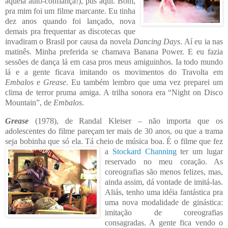
aquela auto-confiança!), pus aqui. Bom,
pra mim foi um filme marcante. Eu tinha
dez anos quando foi lançado, nova
demais pra frequ
entar as discotecas que
invadiram o Brasil por causa da novela
Dancing Days
. Aí eu ia nas
matinês. Minha preferida se chamava Banana Power. E eu fazia
sessões de dança lá em casa pros meus amiguinhos. Ia todo mundo
lá e a gente ficava imitando os movimentos do Travolta em
Embalos
e
Grease
. Eu também lembro que uma vez preparei um
clima de terror pruma amiga. A trilha sonora era “Night on Disco
Mountain”, de
Embalos
.
Grease
(1978),
de Randal Kleiser – não importa que os
adolescentes do filme pareçam ter mais de 30 anos, ou que a trama
seja bobinha que só ela. Tá cheio de música boa. É o filme que fez
a
Stockard Chan
ning
ter um lugar
reservado no meu coração. As
coreografias são menos felizes, mas,
ainda assim, dá vontade de imitá-las.
Aliás, tenho uma idéia fantástica pra
uma nova modalidade de ginástica:
imitação de coreografias
consagradas. A gente fica vendo o