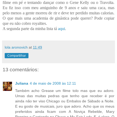
filme em pé e tentando dançar como o Gene Kelly ou o Travolta.
Eu fiz isso com meu amiguinho de 9
anos e saiu uma caca, mas
pelo menos a gente morreu de rir e deve ter perdido muitas calorias.
O que mais uma academia de ginástica pode querer? Pode copiar
que eu não cobro royalties.
A segunda parte da minha lista tá
aqui
.
lola aronovich
at
11:49
Compartilhar
13 comentários:
Juliana
4 de maio de 2008 às 12:11
Também acho Grease um filme tolo mas que eu adoro.
Umas das muitas pedras que tenho que receber é por
ainda não ter viso Chicago ou Embalos de Sábado a Noite.
E eu gosto de musicais, juro que adoro. Acho que os meus
preferidos ainda ficam com A Noviça Rebelde, Mary
Poppins e Cantando na Chuva e My Fair Lady. E, é claro, O