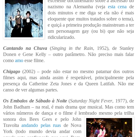
excelente documen
tário sobre a ascensão do
nazismo na Alemanha (veja
esta cena
de
dois minutos e me diga se ela não é mais
eloquente que muitos tratados sobre o tema),
e quiçá a primeira produção
mainstream a ter
um personagem gay (ou bi) que não seja
ridicularizado.
Cantando na Chuva
(
Singing in the Rain
, 1952), de Stanley
Donen e Gene Kelly – outro parâmetro. Não preciso mais falar
como
amo
esse filme.
Chigago
(2002) – pode não estar no mesmo patamar dos outros
filmes aqui, mas ainda assim é respeitável, principa
lmente pela
presença da Catherine Zeta Jones e da Queen Latifah. Não me
canso de ver algumas partes.
Os Embalos de Sábado à Noite
(
Saturday Night Fever
, 1977), de
John Badham – na real, é mais drama que musical. Mas como tem
vários números de dança e o filme é lembrado mesm
o pela trilha
sonora dos Bees Gees e pelo John
Travolta
andando pelas ruas
de Nova
York (todo mundo devia andar com