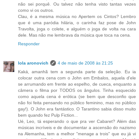
não sei porquê. Ou talvez não tenha visto tantas vezes
como vi os outros.
Clau, é a mesma música no Apertem os Cintos? Lembro
que é uma paródia hilária, o carinha faz pose de John
Travolta, joga o colete, e alguém o joga de volta na cara
dele. Mas não me lembrava da música que toca na cena.
Responder
lola aronovich
4 de maio de 2008 às 21:25
Kaká, amanhã tem a segunda parte da seleção. Eu ia
colocar outra cena com o John em Embalos, aquela d'ele
se arrumando em frente ao espelho, de cueca, enquanto a
câmera o filma por TODOS os ângulos. Tinha esquecido
como aquela cena é erótica (se bem que desconfio que
não foi feita pensando no público feminino, mas no público
gay!). O John era fantástico. O Tarantino sabia disso muito
bem quando fez Pulp Fiction...
Ué, Leo, tá esperando o que pra ver Cabaret? Além das
músicas incríveis e de documentar a ascensão do nazismo
na Alemanha, tem a melhor "menage a trois" que eu já vi