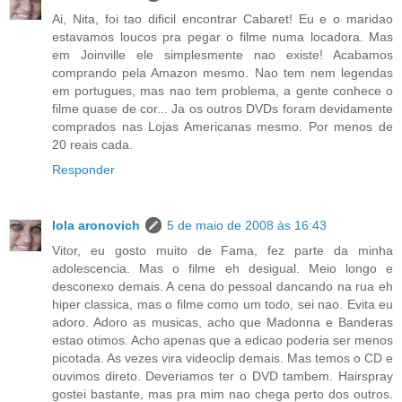
Ai, Nita, foi tao dificil encontrar Cabaret! Eu e o maridao
estavamos loucos pra pegar o filme numa locadora. Mas
em Joinville ele simplesmente nao existe! Acabamos
comprando pela Amazon mesmo. Nao tem nem legendas
em portugues, mas nao tem problema, a gente conhece o
filme quase de cor... Ja os outros DVDs foram devidamente
comprados nas Lojas Americanas mesmo. Por menos de
20 reais cada.
Responder
lola aronovich
5 de maio de 2008 às 16:43
Vitor, eu gosto muito de Fama, fez parte da minha
adolescencia. Mas o filme eh desigual. Meio longo e
desconexo demais. A cena do pessoal dancando na rua eh
hiper classica, mas o filme como um todo, sei nao. Evita eu
adoro. Adoro as musicas, acho que Madonna e Banderas
estao otimos. Acho apenas que a edicao poderia ser menos
picotada. As vezes vira videoclip demais. Mas temos o CD e
ouvimos direto. Deveriamos ter o DVD tambem. Hairspray
gostei bastante, mas pra mim nao chega perto dos outros.