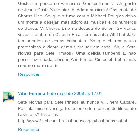
Gostei um pouco de Fantasma, Godspell nao vi. Ah, gosto
de Jesus Cristo Superstar tb. Adoro musicais! Gostei ate de
Chorus Line. Sei que o filme com o Michael Douglas deixa
um monte a desejar, mas adoro as musicas e os numeros
de danca. Vi Chorus Line na decada de 80 em SP varias
vezes. Lembro da Claudia Raia bem novinha. All That Jazz
tem montes de cenas brilhantes. So que eh um pouco
pretensioso e depre demais pra ter em casa. Ah, e Sete
Noivas para Sete Irmaos? Uma delicia tambem! E nao
posso fazer nada, sei que Apertem os Cintos eh bobo, mas
sempre morro de rir.
Responder
Vitor Ferreira
5 de maio de 2008 às 17:01
Sete Noivas para Sete Irmaos eu nunca vi... nem Cabaré.
Por falar nisso, você já fez o teste de músicas de filmes do
flashpops? Eis o link:
http://www2.uol.com.br/flashpops/jogos/flashpops.shtml
Responder