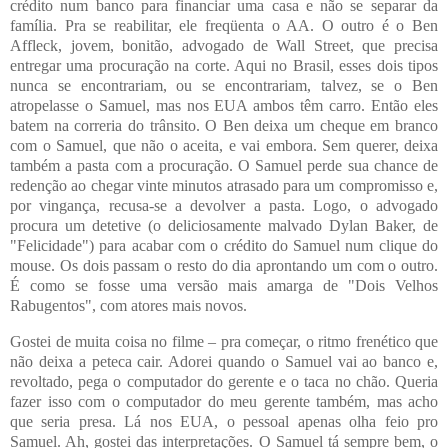
crédito num banco para financiar uma casa e não se separar da
família. Pra se reabilitar, ele freqüenta o AA. O outro é o Ben
Affleck, jovem, bonitão, advogado de Wall Street, que precisa
entregar uma procuração na corte. Aqui no Brasil, esses dois tipos
nunca se encontrariam, ou se encontrariam, talvez, se o Ben
atropelasse o Samuel, mas nos EUA ambos têm carro. Então eles
batem na correria do trânsito. O Ben deixa um cheque em branco
com o Samuel, que não o aceita, e vai embora. Sem querer, deixa
também a pasta com a procuração. O Samuel perde sua chance de
redenção ao chegar vinte minutos atrasado para um compromisso e,
por vingança, recusa-se a devolver a pasta. Logo, o advogado
procura um detetive (o deliciosamente malvado Dylan Baker, de
"Felicidade") para acabar com o crédito do Samuel num clique do
mouse. Os dois passam o resto do dia aprontando um com o outro.
É como se fosse uma versão mais amarga de "Dois Velhos
Rabugentos", com atores mais novos.
Gostei de muita coisa no filme – pra começar, o ritmo frenético que
não deixa a peteca cair. Adorei quando o Samuel vai ao banco e,
revoltado, pega o computador do gerente e o taca no chão. Queria
fazer isso com o computador do meu gerente também, mas acho
que seria presa. Lá nos EUA, o pessoal apenas olha feio pro
Samuel. Ah, gostei das interpretações. O Samuel tá sempre bem, o