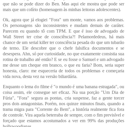
que não se pode dizer do Ben. Mas aqui ele mostra que pode ser
mais que um colírio (homenagem às minhas leitoras adolescentes).
Ok, agora que já elogiei "Fora" um monte, vamos aos problemas.
Os personagens são inconsistentes e mudam demais de caráter.
Parecem eu quando tô com TPM. E que é isso de advogado de
Wall Street ter crise de consciência?! Pelamordedeus, há mais
chance de um serial killer ter consciência pesada do que um tubarão
de terno. Ele descobre que o chefe falsifica documentos e se
desespera. Ahn, só por curiosidade, no que exatamente consistia sua
rotina de trabalho até então? E se eu fosse o Samuel e um advogado
me desse um cheque em branco, o que eu faria? Bom, seria super
honesta, claro: me esqueceria de todos os problemas e começaria
vida nova, desta vez na versão biliardária.
Enquanto o lema do filme é "o mundo é uma banana estragada", ou
coisa assim, ele consegue ser eficaz. Na sua porção "Um Dia de
Fúria", "Fora" segura as pontas, cria suspense, faz a gente torcer
pros dois antagonistas. Porém, nos quinze minutos finais, quando a
trama migra para "Corrente do Bem", a história realmente fica fora
de controle. Vira aquela beterraba de sempre, com o fim previsível e
forçado que estamos acostumados a ver em 99% das produções
hollywoodianas.