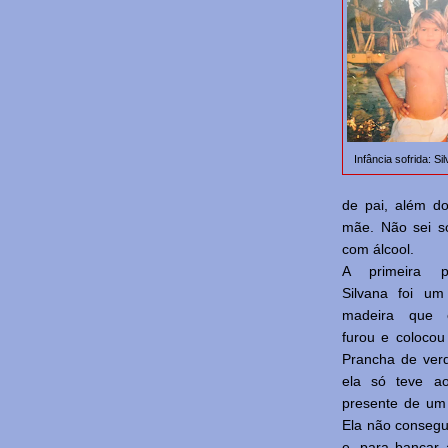
Infância sofrida: S
de pai, além d
mãe. Não sei s
com álcool.
A primeira 
Silvana foi u
madeira que
furou e colocou
Prancha de ve
ela só teve a
presente de um
Ela não consegu
e, para bancar