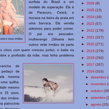
surfista do Brasil e um
►
2026
(8)
modelo de superação. Ela é
►
2025
(13)
de Paracuru, Ceará, e
►
2024
(16)
morava na beira da praia em
uma barraca. Ela vendia
►
2023
(57)
adesivos para poder comer.
►
2022
(179)
O pai era pescador,
►
2021
(227)
ilvana e seus irmãos
mulherengo (Silvana tem
►
2020
(271)
outros vinte irmãos da parte
os cinco com quem cresceu junto), e batia na
►
2019
(279)
obre a profissão da mãe, mas tinha problema
►
2018
(292)
►
2017
(287)
prancha de
▼
2016
(316)
m pedaço de
 ela mesma
►
dezembro
(
 uma quilha.
►
novembro
(
rdade mesmo
►
outubro
(28
os 15 anos,
►
setembro
(
 dos irmãos.
ia patrocínio
►
agosto
(23)
 as despesas