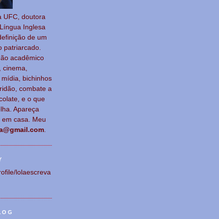
a UFC, doutora
Língua Ingl
esa
definição de um
o patriar
cado.
não acadêmico
, cinema,
a, mídia, bichinhos
ridão, combate a
colate, e o que
lha. Apareça
e em casa. Meu
va@gmail.com
.
Y
rofile/lolaescreva
LOG