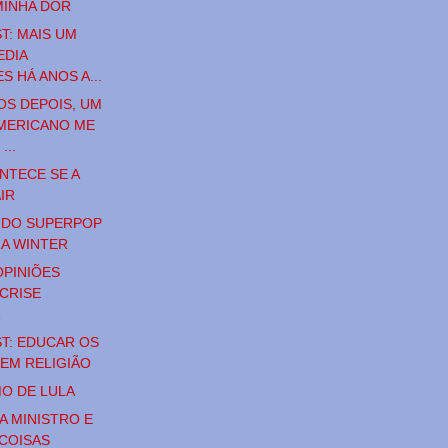
MINHA DOR
T: MAIS UM
EDIA
 HÁ ANOS A...
OS DEPOIS, UM
MERICANO ME
...
NTECE SE A
IR
I DO SUPERPOP
A WINTER
PINIÕES
 CRISE
A
T: EDUCAR OS
SEM RELIGIÃO
O DE LULA
A MINISTRO E
COISAS