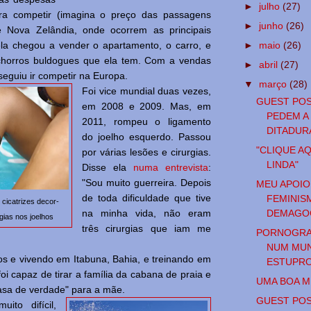
►
julho
(27)
ra competir (imagina o preço das passagens
►
junho
(26)
 e Nova Zelândia, onde ocorrem as principais
►
maio
(26)
ela chegou a vender o apartamento, o carro, e
achorros buldogues que ela tem. Com a vendas
►
abril
(27)
nseguiu ir competir na Europa.
▼
março
(28)
Foi vice mundial duas vezes,
GUEST POS
em 2008 e 2009. Mas, em
PEDEM A
2011, rompeu o ligamento
DITADUR
do joelho esquerdo. Passou
"CLIQUE AQ
por várias lesões e cirurgias.
LINDA"
Disse ela
numa entrevista
:
"Sou muito guerreira. Depois
MEU APOIO 
de toda dificuldade que tive
FEMINIS
 cicatrizes decor-
DEMAGO
na minha vida, não eram
gias nos joelhos
três cirurgias que iam me
PORNOGRAF
NUM MU
s e vivendo em Itabuna, Bahia, e treinando em
ESTUPR
foi capaz de tirar a família da cabana de praia e
UMA BOA 
sa de verdade" para a mãe.
GUEST POS
ito difícil,