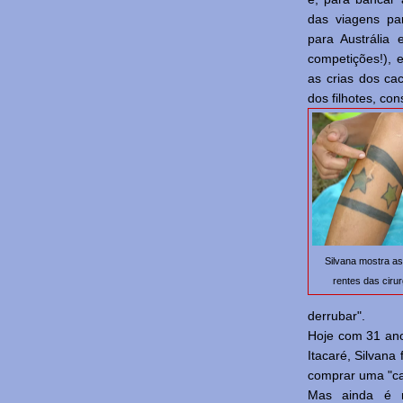
das viagens pa
para Austrália
competições!), 
as crias dos c
dos filhotes, co
Silvana mostra as
rentes das cirur
derrubar".
Hoje com 31 ano
Itacaré, Silvana 
comprar uma "ca
Mas ainda é mu