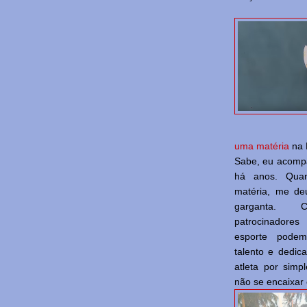
uma matéria
na 
Sabe, eu acomp
há anos. Quan
matéria, me d
garganta.
patrocinado
esporte podem
talento e dedi
atleta por simp
não se encaixar