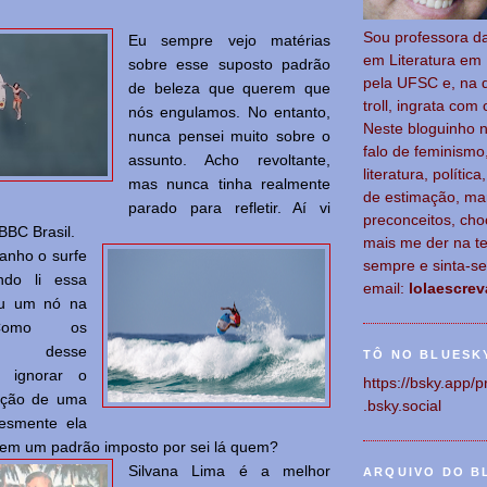
Sou p
rofessora d
Eu sempre vejo matérias
em Literatura em 
sobre esse suposto padrão
pela UFSC e, na 
de beleza que querem que
troll, ingrata com 
nós engulamos. No entanto,
Neste bloguinho 
nunca pensei muito sobre o
falo de feminismo
assunto. Acho revoltante,
literatura, polític
mas nunca tinha realmente
de estimação, ma
parado para refletir. Aí vi
preconceitos, cho
BBC Brasil.
mais me der na te
anho o surfe
sempre e sinta-s
do li essa
email:
lolaescre
eu um nó na
 Como os
res desse
TÔ NO BLUESK
 ignorar o
https://bsky.app/p
cação de uma
.bsky.social
lesmente ela
 em um padrão imposto por sei lá quem?
Silvana Lima é a melhor
ARQUIVO DO B