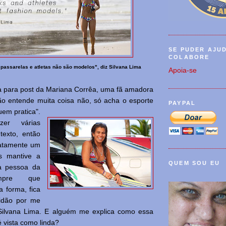
SE PUDER AJU
COLABORE
passarelas e atletas não são modelos", diz Silvana Lima
Apoia-se
ia para post da Mariana Corrêa, uma fã amadora
ão entende muita coisa não, só acha o esporte
PAYPAL
uem pratica".
zer várias
texto, então
xatamente um
s mantive a
QUEM SOU EU
a pessoa da
mpre que
a forma, fica
tidão por me
 Silvana Lima. E alguém me explica como essa
 vista como linda?