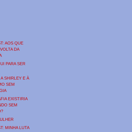
T: AOS QUE
 VOLTA DA
A
UI PARA SER
A SHIRLEY E À
MO SEM
GIA
IA EXISTIRIA
NDO SEM
O?
MULHER
T: MINHA LUTA