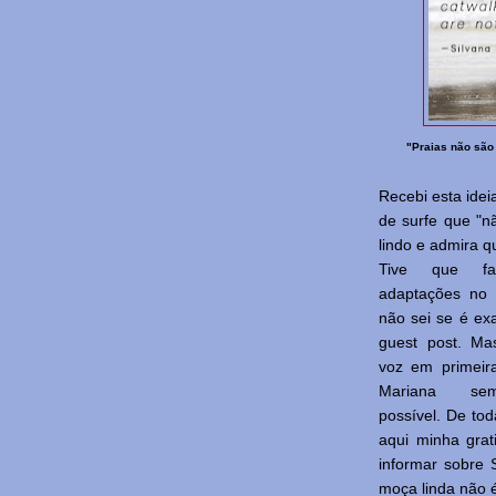
"Praias não são 
Recebi esta ide
de surfe que "n
lindo e admira q
Tive que fa
adaptações no 
não sei se é e
guest post. Ma
voz em primeir
Mariana se
possível. De tod
aqui minha gra
informar sobre
moça linda não é