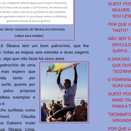
GUEST POS
MULHER,
SOU LÉSB
POR QUE 
as ótimas respostas de Silvana em entrevista
TANTO?
(clique para ampliar)
NÃO SER T
DIFICUL
16 Silvana tem um bom patrocínio, que lhe
SURFIS...
ar
todas as etapas seis estrelas e duas viagens
, algo que não fazia há cinco anos.
A SINA DA
 patrocínio de uma
QUE OUS
"SOZINH
 mas espero que
cida tanto por
O FEMINIS
 surfe, quanto por
SUAS US
 pelos próprios
GUEST POS
 atleta exemplar e
BAND TR
a é.
PIADA A T.
cho surfistas como
"DESABAFO
hard, Claudia
VIRGIND
ya Gabeira muito
POR QUE L
ue Silvana Lima,