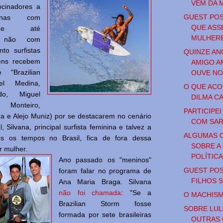
VEM DA 
ocinadores a
GUEST POS
enas com
QUE ASS
, e até
MULHERES
e, não com
nto surfistas
QUINZE AN
mens recebem
AMIGO A
"Brazilian
OUVE NO 
el Medina,
O QUE ACO
edo, Miguel
DILMA CA
 Monteiro,
PARTICIPE
a e Alejo Muniz) por se destacarem no cenário
COM SAR
, Silvana, principal surfista feminina e talvez a
ALGUMAS O
s os tempos no Brasil, fica de fora dessa
SOBRE A
r mulher.
POLÍTIC
Ano passado os "meninos"
GUEST POS
foram falar no programa de
FILHOS 
Ana Maria Braga. Silvana
não foi chamada
: "Se a
O MACHISM
Brazilian Storm fosse
SOBRE LUL
formada por sete brasileiras
OUTRAS 