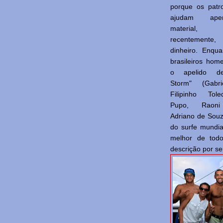
porque os patr
ajudam ap
material
recentement
dinheiro. Enqua
brasileiros ho
o apelido de 
Storm" (Gabri
Filipinho Tol
Pupo, Raoni
Adriano de Souz
do surfe mundial
melhor de todo
descrição por se