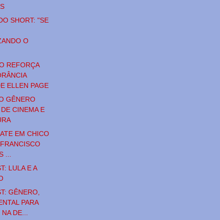
AS
DO SHORT: "SE
ZANDO O
O REFORÇA
ORÂNCIA
DE ELLEN PAGE
DO GÊNERO
 DE CINEMA E
URA
BATE EM CHICO
 FRANCISCO
 ...
: LULA E A
O
T: GÊNERO,
NTAL PARA
NA DE...