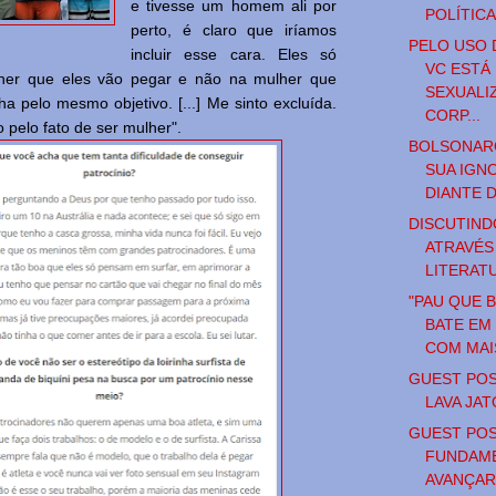
e tivesse um homem ali por
POLÍTIC
perto, é claro que iríamos
PELO USO 
incluir esse cara. Eles só
VC ESTÁ
er que eles vão pegar e não na mulher que
SEXUALI
lha pelo mesmo objetivo. [...] Me sinto excluída.
CORP...
o pelo fato de ser mulher".
BOLSONAR
SUA IGN
DIANTE 
DISCUTIN
ATRAVÉS
LITERAT
"PAU QUE 
BATE EM
COM MAIS
GUEST POST
LAVA JAT
GUEST POS
FUNDAME
AVANÇAR 