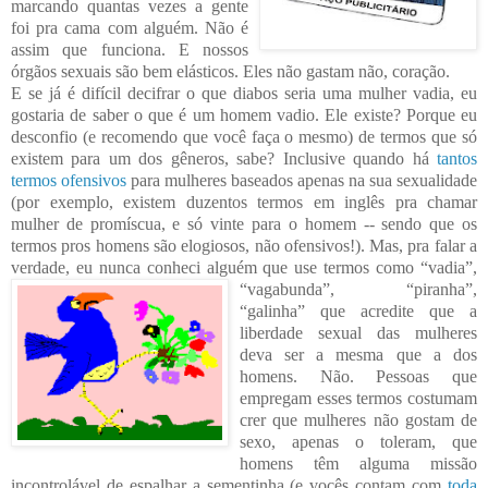
marcando quantas vezes a gente
foi pra cama com alguém. Não é
assim que funciona. E nossos
órgãos sexuais são bem elástico
s. Ele
s não gastam não, coração.
E se já é difícil decifrar o que diabos seria uma mulher vadia, eu
gostaria de saber o que é um homem vadio. Ele existe? Porque eu
desconfio (e recomendo que você faça o mesmo) de termos que só
existem para um dos gêneros, sabe? Inclusive quando há
tantos
termos ofensivos
para mulheres baseados apenas na sua sexualidade
(por exemplo, existem duzentos termos em inglês pra chamar
mulher de promíscua, e só vinte para o homem -- sendo que os
termos pros homens são elogiosos, n
ão ofensivos!). Mas, pra falar a
verdade, eu nunca conheci alguém que use termos como “va
dia”,
“vagabunda”, “piranha”,
“galinha” que acredite que
a
liberdade sexual das
mulhe
res
deva ser a mesma que a dos
homens. Não. Pessoas que
empregam esses termos costumam
cr
er que mulheres não gostam de
sexo, apenas o toleram, que
homens têm algu
ma missão
incontrolável de espalhar a sementinha (e vocês contam com
toda