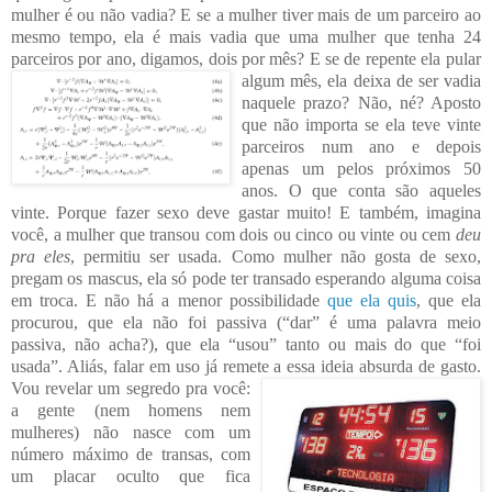
mulher é ou não vadia? E se a mulher tiver mais de um parceiro ao
mesmo tempo, ela é mais vadia que uma mulher que tenha 24
parceiros por ano, digamos,
dois por mês? E se de repente ela pular
algum mês, ela deixa
de ser vadia
naquele p
razo? Não, né? Aposto
que não importa se ela teve vinte
parcei
ros num ano e depois
apenas um pelos próximos 50
anos. O que conta são aquel
es
vinte. Porque fazer sexo deve
gastar muito! E também, imagina
você, a mulher que transou com dois ou cinco ou vinte ou cem
deu
pra eles
, permitiu ser usada. Como mulher não gosta de sexo,
pregam os mascus, ela só pode ter transado esperando alguma coisa
em troca. E n
ão há a menor possib
ilidade
que ela quis
, que ela
procurou, que ela não foi passiva (“dar” é
uma palavra meio
passiva, não acha?), que ela “usou” tanto ou mais do que “foi
usada”. Aliás, falar em uso já remete a essa ide
ia absurda de gasto.
Vou revelar um segredo pra você:
a gente (nem homens nem
mulheres) não nasce com um
número máximo de transas, com
um placar oculto que fica