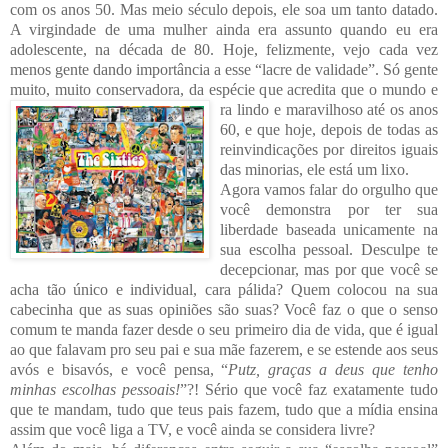
com os anos 50. Mas meio século depois, ele soa um tanto datado.
A virgindade de uma mulher ainda era assunto quando eu era
adolescente, na década de 80. Hoje, felizmente, vejo cada vez
menos gente dando importân
cia a esse “lacre de validade”. Só gente
muito, muito conservadora, da espécie que acredita que o mundo e
ra lindo e maravilhoso até os anos
60, e que hoje, depois
de todas as
rein
vindicações por direitos iguais
das minorias, ele está um lixo.
Agora vamos falar do orgulho que
você demonstra por ter sua
liberdade baseada unicamente na
sua escolha pessoal. Desculpe te
decepcionar, mas por que você se
acha tão único e individual, cara pálida? Quem colocou na sua
cabecinha que as suas opiniões são suas? Você faz
o que o senso
comum te manda fazer desde o seu primeiro dia de vida, que é igual
ao que falavam pro seu pai e sua mãe fazerem, e se estende aos seus
avós e bisavós, e você pensa, “
Putz, graças a deus que tenho
minhas escolhas pessoais!
”?! Sério que você faz exatamente tudo
que te mandam, tudo que teus pais fazem, tudo que a mídia ensina
assim que você liga a TV, e você ainda se considera livre?