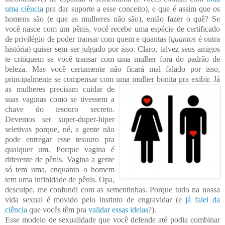
uma ciência
pra dar suporte a esse conceito), e que é assim que os
homens são (e que as mulheres não são), então fazer o quê? Se
você nasce com um pênis, você recebe uma espécie de certificado
de privilégio de poder transar com quem e quantas (
quantos
é outra
história) quiser sem ser julgado por isso. Claro, talvez seus amigos
te critiq
uem se você transar com uma mulher fora do padrão de
beleza. Mas você certamente não ficará mal falado por isso,
principalmente se compensar com uma m
ulher bonita pra exibir. Já
as mulheres precisam cuidar de
suas vaginas como se tivessem a
chave do tesouro secreto.
Devemos
ser super-duper-hiper
seletivas porque, né, a gente não
pode entregar esse tesouro pra
qua
lquer um.
Porque vagina é
diferente de pênis. Vagina a gente
só tem uma, enquanto o homem
tem uma infinidade de pênis. Opa,
desculpe, me confundi com as sementinhas. Porque tudo na nossa
vida sexual é movido pelo instinto de engravidar (e
já falei da
ciência
que vocês têm pra
validar essas ideias
?).
Esse modelo de sexualidade que você defende até podia combinar