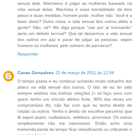
sexual dele. Machismo é julgar as mulheres baseado na
vida sexual delas. Machista é essa mentalidade de dois
pesos e duas medidas, homem pode, mulher não. Você é a
favor disso? Outra coisa, a vida sexual dos outros afeta a
gente? Não, né? Me diga porque "sair por aí transando"
seria um defeito terrível? Que tal deixarmos a vida sexual
dos outros em paz e parar de julgar as pessoas, sejam
homens ou mulheres, pelo número de parceiros?
Responder
Cacau Gonçalves
22 de março de 2011 às 12:54
O tempo passa e eu continuo achando muito estranho dar
pitaco na vida sexual dos outros. O fato de eu ter sido
sempre seletiva nas minhas relações (= só faço sexo com
quem tenho um vínculo afetivo forte, 90% das vezes um
compromisso tb), não faz com que eu tenha direito de
rotular os outros. Tenho o direito de escolher parceiros que
tb sejam assim, cuidadosos, seletivos, amorosos. Os outros
simplesmente não me interessam. Então acho uma
tremenda perda de tempo ficar classificando ou criticando o