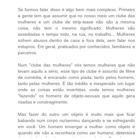
Se formos falar disso é algo bem mais complexo. Primeiro
a gente tem que assumir que no nosso meio um clube das
mulheres e um clube de strip-tease não são a mesma
coisa, não tem o mesmo significado. Mulheres são
assediadas o tempo todo, na rua, no trabalho... Mulheres
sofrem abusos dentro de casa e fora dela, sem falar nos
estupros. Em geral, praticados por conhecidos, familiares e
parceiros.
Num "clube das mulheres" nós temos mulheres que não
levam aquilo a sério, esse tipo de clube é assunto de filme
de comédia, é encarado como piada, tanto pelos homens,
tanto pelas mulheres. É tão inédito e inesperado um lugar
onde as coisas estão invertidas, onde temos mulheres
"fazendo" os homens de objeto-sexuais que aquilo gera
risadas e constragimento.
Mas fazer do outro um objeto é muito mais que ficar
babando num corpo nu/seminu dançando e se esfregando
em você. Um homem enxergar a mulher como objeto é
quando ele não a reconhece como ser humano, detentora