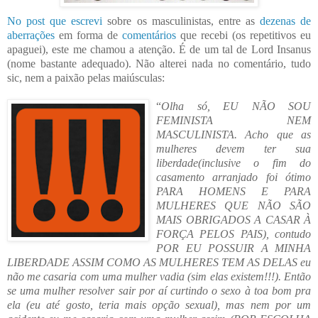
No post que escrevi
sobre os masculinistas, entre as
dezenas de
aberrações
em forma de
comentários
que receb
i (os repetitivos eu
apaguei), este me chamou a atenção. É de um tal de Lord Insanus
(nome bastante adequado). Não al
tere
i nada no comentário, tudo
sic, nem a paixão pelas maiúsculas:
“
Olha só, EU NÃO
SOU
FEMINISTA NEM
MASCULINISTA. Acho que as
mulheres devem ter
sua
liberdade(inclusive o fim
do
casamento arranjado foi ótimo
PARA HOMENS E PARA
MULHERES QU
E NÃO SÃO
MAIS
OBRIGADOS A CASAR À
FORÇA PELOS PAIS), contudo
POR EU POSSUIR
A MINHA
LIBERDADE A
SSIM COMO AS MULHERES TEM AS DELAS eu
não me casaria com uma mulher vadia
(sim elas existem!!!). Então
se uma mulher resolver sair por aí curtindo o sexo à toa bom pra
ela (eu até gosto, teria mais opção sexual), mas nem por um