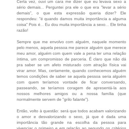
Certa vez, ouvi um cara me dizer que eu levava sexo a
sério demais... Perguntei pra ele o que era "levar a sério
demais", o que esta expressão queria dizer? Ele
respondeu: "é quando damos muita importância a alguma
coisa" Pois é... Eu dou muita importância a sexo... Ele tinha
razão!
Sempre que me envolvo com alguém, naquele momento
pelo menos, aquela pessoa me parece alguém que merece
meu amor, alguém com quem vale a pena ter uma relação
íntima, um compromisso de parceria. É claro que não dá
pra saber se um afeto misturado com atração física vai
virar amor. Mas, certamente, quando conhecemos alguém
temos condições de saber se aquela pessoa seria alguém
com quem teríamos vontade de ficar conversando,
passeando, se teríamos coragem de apresentá-la aos
nossos melhores amigos ou a nossa família (que
normalmente servem de "grilo falante").
Então, volto à questão: será que todos acabam valorizando
o amor e desvalorizando o sexo, já que é dada uma
importância tão grande na escolha da pessoa para
vivenciar o primeiro e em relação ao segundo os critérios