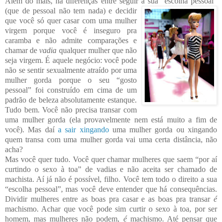
Além do mais, há diferenças entre seguir a sua “escolha pessoal”
(que de pessoal
não tem nada) e de
cidir
que você só quer casar com uma mulher
virgem porque você é insegu
ro pra
caramba e não admite comparações e
chamar de
vadia
qualquer mulher que não
seja virgem. É aquele negócio: você pode
não se sentir sexualmente atraído por uma
mulher gorda porque o seu “gosto
pessoal” foi construído em cima de um
padrão de beleza absolutamente estanque.
Tudo bem. Você não precisa transar com
uma mulher gorda (ela provavelmente nem está muito a fim de
você). Mas daí
a sair xingando
uma mulher gorda ou xingando
quem transa com uma mulher gorda vai uma certa distância, não
acha?
Mas você quer tudo. Você quer chamar mulheres que saem “por aí
curtindo o sexo à toa” de vadias e não aceita ser chamado de
machista. Aí já não é possível, filho. Você tem todo o direito a sua
“escolha pessoal”, mas você deve entender que há consequências.
Dividir mulheres entre as bo
as pra casar e as boas pra transar
é
machismo. Achar que você pode sim curtir o sexo à toa, por ser
homem, mas mulheres não podem,
é
machismo. Até pensar que