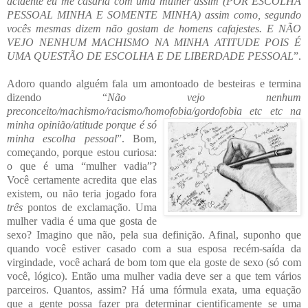
acidente eu me casaria com uma mulher assim (
POR ESCOLHA
PESSOAL MINHA E SOMENTE MINHA) assim como, segundo
vocês mesmas dizem não gostam de hom
ens cafajestes. E NÃO
VEJO NENHUM MACHISMO NA MINHA ATITUDE POIS É
UMA QUESTÃO DE ESCOLHA E DE LIBERDADE PESSOAL
”.
Adoro quando alguém fala um amontoado de besteiras e termina
dizendo “
N
ão vejo nenhum
preconceito/machismo/racismo/homofobia/gordofobia etc etc na
minha opinião/atitude
porque é só
minha escolha pessoal
”. Bom,
começando, porque estou curiosa:
o que é um
a “mu
lher v
adia”?
Você certamente acredita q
ue elas
existem, ou não teria jogado fora
três
pontos de
exclamação. Uma
mulher va
dia é
uma que gosta de
sexo? Imagino que não, pela sua definição. Afin
al, suponho que
quando você estiver casado com a sua esposa recém-saída da
virgindade, você achará de bom tom que el
a goste de sexo (só com
você, lógico).
Então uma mulher vadia deve ser a que tem vários
parceiros. Quantos, assim?
Há uma fórmula exata, uma
equação
que a gente possa fazer pra determinar cientificamente se uma