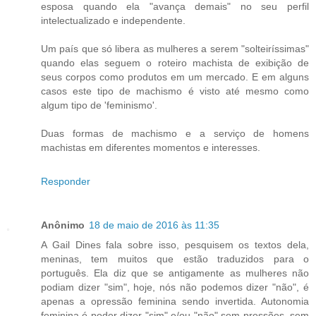
esposa quando ela "avança demais" no seu perfil
intelectualizado e independente.
Um país que só libera as mulheres a serem "solteiríssimas"
quando elas seguem o roteiro machista de exibição de
seus corpos como produtos em um mercado. E em alguns
casos este tipo de machismo é visto até mesmo como
algum tipo de 'feminismo'.
Duas formas de machismo e a serviço de homens
machistas em diferentes momentos e interesses.
Responder
Anônimo
18 de maio de 2016 às 11:35
A Gail Dines fala sobre isso, pesquisem os textos dela,
meninas, tem muitos que estão traduzidos para o
português. Ela diz que se antigamente as mulheres não
podiam dizer "sim", hoje, nós não podemos dizer "não", é
apenas a opressão feminina sendo invertida. Autonomia
feminina é poder dizer "sim" e/ou "não" sem pressões, sem