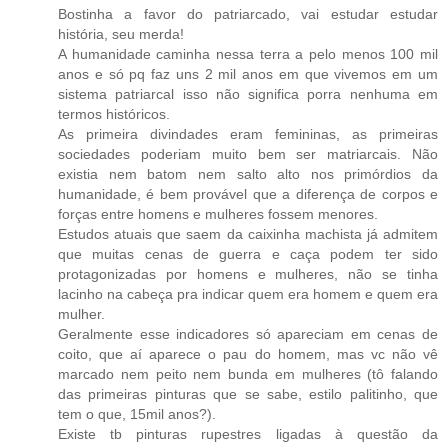
Bostinha a favor do patriarcado, vai estudar estudar
história, seu merda!
A humanidade caminha nessa terra a pelo menos 100 mil
anos e só pq faz uns 2 mil anos em que vivemos em um
sistema patriarcal isso não significa porra nenhuma em
termos históricos.
As primeira divindades eram femininas, as primeiras
sociedades poderiam muito bem ser matriarcais. Não
existia nem batom nem salto alto nos primórdios da
humanidade, é bem provável que a diferença de corpos e
forças entre homens e mulheres fossem menores.
Estudos atuais que saem da caixinha machista já admitem
que muitas cenas de guerra e caça podem ter sido
protagonizadas por homens e mulheres, não se tinha
lacinho na cabeça pra indicar quem era homem e quem era
mulher.
Geralmente esse indicadores só apareciam em cenas de
coito, que aí aparece o pau do homem, mas vc não vê
marcado nem peito nem bunda em mulheres (tô falando
das primeiras pinturas que se sabe, estilo palitinho, que
tem o que, 15mil anos?).
Existe tb pinturas rupestres ligadas à questão da