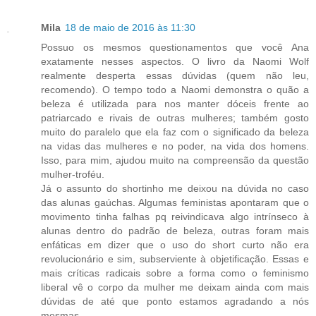
Mila
18 de maio de 2016 às 11:30
Possuo os mesmos questionamentos que você Ana
exatamente nesses aspectos. O livro da Naomi Wolf
realmente desperta essas dúvidas (quem não leu,
recomendo). O tempo todo a Naomi demonstra o quão a
beleza é utilizada para nos manter dóceis frente ao
patriarcado e rivais de outras mulheres; também gosto
muito do paralelo que ela faz com o significado da beleza
na vidas das mulheres e no poder, na vida dos homens.
Isso, para mim, ajudou muito na compreensão da questão
mulher-troféu.
Já o assunto do shortinho me deixou na dúvida no caso
das alunas gaúchas. Algumas feministas apontaram que o
movimento tinha falhas pq reivindicava algo intrínseco à
alunas dentro do padrão de beleza, outras foram mais
enfáticas em dizer que o uso do short curto não era
revolucionário e sim, subserviente à objetificação. Essas e
mais críticas radicais sobre a forma como o feminismo
liberal vê o corpo da mulher me deixam ainda com mais
dúvidas de até que ponto estamos agradando a nós
mesmas.