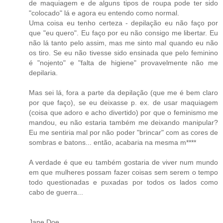
de maquiagem e de alguns tipos de roupa pode ter sido
"colocado" lá e agora eu entendo como normal.
Uma coisa eu tenho certeza - depilação eu não faço por
que "eu quero". Eu faço por eu não consigo me libertar. Eu
não lá tanto pelo assim, mas me sinto mal quando eu não
os tiro. Se eu não tivesse sido ensinada que pelo feminino
é "nojento" e "falta de higiene" provavelmente não me
depilaria.
Mas sei lá, fora a parte da depilação (que me é bem claro
por que faço), se eu deixasse p. ex. de usar maquiagem
(coisa que adoro e acho divertido) por que o feminismo me
mandou, eu não estaria também me deixando manipular?
Eu me sentiria mal por não poder "brincar" com as cores de
sombras e batons... então, acabaria na mesma m****
A verdade é que eu também gostaria de viver num mundo
em que mulheres possam fazer coisas sem serem o tempo
todo questionadas e puxadas por todos os lados como
cabo de guerra...
Jane Doe