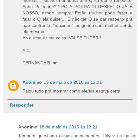
merdas... Mulher nenhuma tem Q se dar o respeito..
Sabe Pq mane?? PQ A PORRA DI RESPEITO JÁ É
NOSSO, desde sempre! Então mulher pode fazer e
falar o Q ela quiser... E não ter Q se dar respeito pra
não confrontar "maxinho" indignado com mulher sendo
ela mesma...
Ah e uma última coisa: VAI SE FUDER!!
Att.,
FERNANDA B. 💋
Anónimo
19 de maio de 2016 às 12:31
Falou tudo pra mostrar como ele/ela estava certa
Responder
Anônimo
18 de maio de 2016 às 13:21
Também questiono coisas semelhantes. Talvez eu gostar