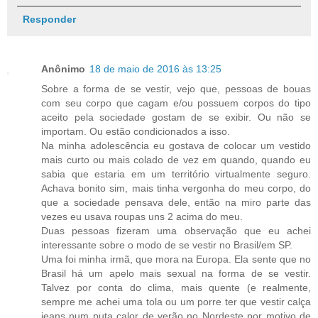
Responder
Anônimo
18 de maio de 2016 às 13:25
Sobre a forma de se vestir, vejo que, pessoas de bouas
com seu corpo que cagam e/ou possuem corpos do tipo
aceito pela sociedade gostam de se exibir. Ou não se
importam. Ou estão condicionados a isso.
Na minha adolescência eu gostava de colocar um vestido
mais curto ou mais colado de vez em quando, quando eu
sabia que estaria em um território virtualmente seguro.
Achava bonito sim, mais tinha vergonha do meu corpo, do
que a sociedade pensava dele, então na miro parte das
vezes eu usava roupas uns 2 acima do meu.
Duas pessoas fizeram uma observação que eu achei
interessante sobre o modo de se vestir no Brasil/em SP.
Uma foi minha irmã, que mora na Europa. Ela sente que no
Brasil há um apelo mais sexual na forma de se vestir.
Talvez por conta do clima, mais quente (e realmente,
sempre me achei uma tola ou um porre ter que vestir calça
jeans num puta calor de verão no Nordeste por motivo de