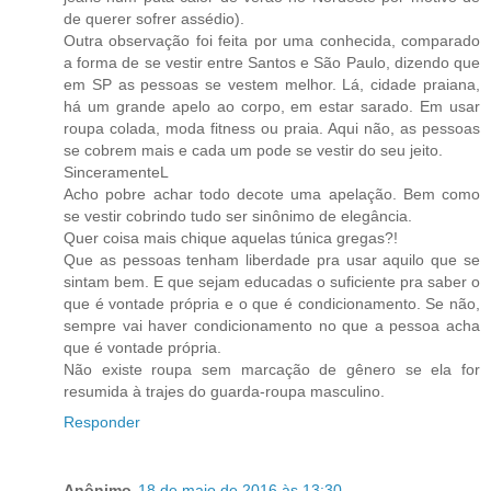
de querer sofrer assédio).
Outra observação foi feita por uma conhecida, comparado
a forma de se vestir entre Santos e São Paulo, dizendo que
em SP as pessoas se vestem melhor. Lá, cidade praiana,
há um grande apelo ao corpo, em estar sarado. Em usar
roupa colada, moda fitness ou praia. Aqui não, as pessoas
se cobrem mais e cada um pode se vestir do seu jeito.
SinceramenteL
Acho pobre achar todo decote uma apelação. Bem como
se vestir cobrindo tudo ser sinônimo de elegância.
Quer coisa mais chique aquelas túnica gregas?!
Que as pessoas tenham liberdade pra usar aquilo que se
sintam bem. E que sejam educadas o suficiente pra saber o
que é vontade própria e o que é condicionamento. Se não,
sempre vai haver condicionamento no que a pessoa acha
que é vontade própria.
Não existe roupa sem marcação de gênero se ela for
resumida à trajes do guarda-roupa masculino.
Responder
Anônimo
18 de maio de 2016 às 13:30