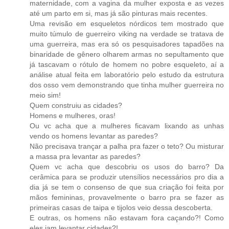
maternidade, com a vagina da mulher exposta e as vezes
até um parto em si, mas já são pinturas mais recentes.
Uma revisão em esqueletos nórdicos tem mostrado que
muito túmulo de guerreiro viking na verdade se tratava de
uma guerreira, mas era só os pesquisadores tapadões na
binaridade de gênero olharem armas no sepultamento que
já tascavam o rótulo de homem no pobre esqueleto, aí a
análise atual feita em laboratório pelo estudo da estrutura
dos osso vem demonstrando que tinha mulher guerreira no
meio sim!
Quem construiu as cidades?
Homens e mulheres, oras!
Ou vc acha que a mulheres ficavam lixando as unhas
vendo os homens levantar as paredes?
Não precisava trançar a palha pra fazer o teto? Ou misturar
a massa pra levantar as paredes?
Quem vc acha que descobriu os usos do barro? Da
cerâmica para se produzir utensílios necessários pro dia a
dia já se tem o consenso de que sua criação foi feita por
mãos femininas, provavelmente o barro pra se fazer as
primeiras casas de taipa e tijolos veio dessa descoberta.
E outras, os homens não estavam fora caçando?! Como
eles iam levantar cidades?!