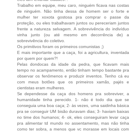
Trabalho em equipe, meu caro, ninguém ficava nas costas
de ninguém. Não tinha dessa de homem ser o forte e
mulher ter xoxota gostosa pra comprar o passe da
proteção, ou eles trabalhavam juntos ou pereceriam juntos
frente a natureza selvagem. A sobrevivência do indivíduo
vinha junto (ou até mesmo em decorrência de) a
sobrevivência do coletivo.
Os primitivos foram os primeiros comunistas ;)
E mais importante que a caça, foi a agricultura, inventada
por quem por quem?!
Pelas dondocas da idade da pedra, que ficavam mais
tempo no acampamento, então tinham tempo bastante pra
observar os fenômenos e produzir inventos. Tenho cá eu
com meus botões que os primeiros xamãs, pajés e
cientistas eram mulheres.
Se dependesse da caça dos homens pra sobreviver, a
humanidade tinha perecido. 1- não é todo dia que se
conseguia uma boa caça; 2- às vezes, uma saidinha básica
pra se conseguir UM bisão duravam dias; 3- haviam baixas
no time dos humanos; 4- ok, eles conseguiram levar caça
pra alimentar td mundo no assentamento, mas não tinha
como ter sobra, a menos que vc morasse em locais com