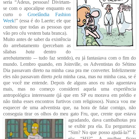
seria “Adeus, pessoas! Divirtam-
se com o apocalipse enquanto eu
curto o
Groelândia Fashion
Week
!” (essa é do Laerte; ele que
cunhou que todas as pessoas que
vão pro céu vestem bata branca).
Muito antes de saber da existência
do arrebatamento (percebam as
sílabas
bata
dentro do
arre
bata
mento -– tudo faz sentido), eu já fantasiava com o fim do
mundo. Lembro quando, em Joinville, os Adventistas do Sétimo
Dia passavam direto na minha casa pra me converter. Infelizmente
eles não passavam direto
pela
minha casa, mas
na
minha casa, se é
que você me entende. Depois de alguns anos eu não aguentava
mais, mas no começo considerei aquela uma experiência
antropológica interessante (já que em SP eu morava em prédio e
não tinha esses encontros furtivos com religiosos). Nunca vou me
esquecer de uma adventista que, na hora de falar comigo, não
conseguia tirar os olhos do meu gato Fru,
que, crente que estava
agradando, dava cambalhotas pra
se exibir pra ela. Eu perguntava:
“Sim? No que posso ajudá-la?” E
ela: “Hã?”. A mulher ficou