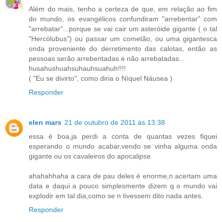
Além do mais, tenho a certeza de que, em relação ao fim
do mundo, os evangélicos confundiram "arrebentar" com
"arrebatar"...porque se vai cair um asteróide gigante ( o tal
"Hercólubus") ou passar um cometão, ou uma gigantesca
onda proveniente do derretimento das calotas, então as
pessoas serão arrebentadas e não arrebatadas...
husahushuahsuhauhsuahuh!!!!
( "Eu se divirto", como diria o Níquel Náusea )
Responder
elen mars
21 de outubro de 2011 às 13:38
essa é boa,ja perdi a conta de quantas vezes fiquei
esperando o mundo acabar,vendo se vinha alguma onda
gigante ou os cavaleiros do apocalipse.
ahahahhaha a cara de pau deles é enorme,n acertam uma
data e daqui a pouco simplesmente dizem q o mundo vai
explodir em tal dia,como se n tivessem dito nada antes.
Responder