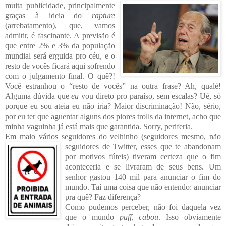
muita publicidade, principalmente
graças à ideia do
rapture
(arrebatamen
to), que, vamos
admitir, é fascinante. A previsão é
que entre 2% e 3% da população
mundial
será
erguida pro céu, e o
resto de vocês ficará aqui sofrendo
com o julgamento final. O quê?!
Você
estranhou o “resto de vocês” na outra frase? Ah,
qualé!
Alguma dúvida que
eu
vou direto pro paraíso, sem escalas? Ué, só
porque eu sou ateia eu não iria? Maior discriminação! Não, sério,
por eu ter que aguentar alguns dos piores trolls da internet, acho que
minha
vagu
inha já está mais que ga
rantida. Sorry, periferia.
Em maio vários seguidores do velhinho (seguidores mesmo, não
seguidores de Twitter, esses que te
abandonam
por motivos fúteis) tiveram certeza que o fim
aconteceria e se livraram de seus bens
. Um
senhor gastou 140 mil para anunciar o fim do
mundo. Taí uma coisa que não entendo:
anunciar
pra quê? Faz diferença?
Como pudemos perceber, não foi daquel
a vez
que o mundo
puff, cabou
. Isso obviamente