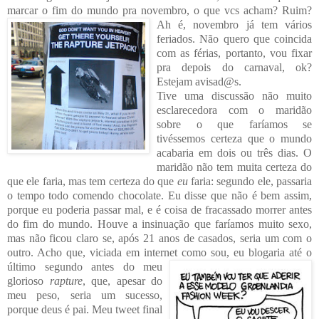
marcar o fim do mundo pra novembro, o que vcs acha
m? Ruim?
Ah é, novembro já te
m vários
feriados. Não quero que coincida
com as férias, portanto, vou fixar
pra depois do c
arnaval, ok?
Estejam avisad@s.
Tive uma discussã
o não muito
esclarecedora com o maridão
sobre
o que faríamos se
tivéssemos certeza que o mundo
acabaria em dois ou três dias. O
maridão não tem muita certeza do
que ele faria, mas tem certeza do que
eu
faria: segundo ele, passaria
o tempo todo comendo chocolate. Eu disse que não é bem assim,
porque eu poderia passar mal, e é coisa de fracassado morr
er antes
do fim do mundo. Houve a insinuação que faríamos muito sexo,
mas não ficou claro se, após 21 anos de casados, seria um com o
outro. Acho que, viciada em internet como sou, eu blogaria até o
último segundo antes do
meu
glorioso
rapture
, que, apesar do
meu peso, seria um sucesso,
porque deus é pai. Meu
tw
eet final