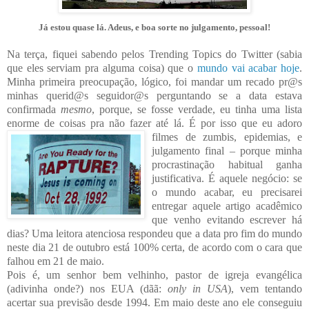
Já estou quase lá. Adeus, e boa sorte no julgamento, pessoal!
Na terça, fiquei sabendo pelos Trending Topics do Twitter (sabia
que eles serviam pra alguma coisa) que o
mundo vai acabar hoje
.
Minha primeira preocupação, lógico, foi mandar um recado pr@s
minhas querid@s seguidor@s perguntando se a data estava
confirmada
mesmo
, porque, se fosse verdade, eu tinha uma lista
enorme de coisas pra não fazer até lá. É p
or isso que eu
adoro
filmes de zumbis, epidemias, e
julgamento final – porque minha
procrastinação habitual ganha
jus
tificativa. É aquele negócio: se
o mundo acabar, eu precisarei
entregar aquele artigo acadêmico
que
venho evitando escrever há
dias? Uma leitora atenciosa respondeu que a data pro fim do mundo
neste dia 21 d
e outubro e
stá 100% certa, de acordo com o cara que
falhou em 21 de maio.
Pois é, um senhor bem velhinho, pastor de igreja evangélica
(adivinha onde?) nos EUA (dãã:
only in USA
), vem tentando
acertar sua previsão desde 1994. Em maio deste ano
ele conseguiu