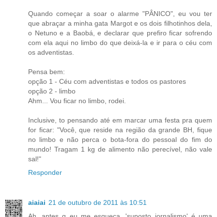
Quando começar a soar o alarme "PÂNICO", eu vou ter
que abraçar a minha gata Margot e os dois filhotinhos dela,
o Netuno e a Baobá, e declarar que prefiro ficar sofrendo
com ela aqui no limbo do que deixá-la e ir para o céu com
os adventistas.
Pensa bem:
opção 1 - Céu com adventistas e todos os pastores
opção 2 - limbo
Ahm... Vou ficar no limbo, rodei.
Inclusive, to pensando até em marcar uma festa pra quem
for ficar: "Você, que reside na região da grande BH, fique
no limbo e não perca o bota-fora do pessoal do fim do
mundo! Tragam 1 kg de alimento não perecível, não vale
sal!"
Responder
aiaiai
21 de outubro de 2011 às 10:51
Ah, antes q eu me esqueça, 'suposto jornalismo' é uma