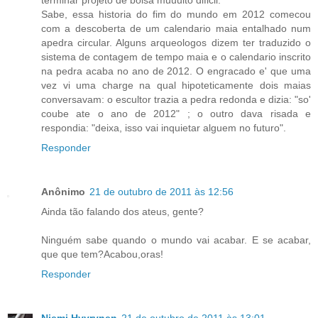
Sabe, essa historia do fim do mundo em 2012 comecou
com a descoberta de um calendario maia entalhado num
apedra circular. Alguns arqueologos dizem ter traduzido o
sistema de contagem de tempo maia e o calendario inscrito
na pedra acaba no ano de 2012. O engracado e' que uma
vez vi uma charge na qual hipoteticamente dois maias
conversavam: o escultor trazia a pedra redonda e dizia: "so'
coube ate o ano de 2012" ; o outro dava risada e
respondia: "deixa, isso vai inquietar alguem no futuro".
Responder
Anônimo
21 de outubro de 2011 às 12:56
Ainda tão falando dos ateus, gente?
Ninguém sabe quando o mundo vai acabar. E se acabar,
que que tem?Acabou,oras!
Responder
Niemi Hyyrynen
21 de outubro de 2011 às 13:01