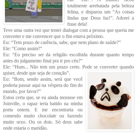
totalmente arrebatada pela beleza
felina, e disparou um “As coisas
lindas que Deus faz!”. Adorei a
frase dela!
Teve uma outra vez que tentei dialogar com a pessoa que queria me
conve
rter e me convencer que o fim estava próximo.
Eu: “Tem prazo de carência, sabe, que nem plano de saúde?”
Ele: “Como assim?”
Eu: “Eu preciso ser da religião escolhida durante quanto tempo
antes do julgamento final pra ir pro céu?”
Ele: “Hum... Não tem um prazo certo. Pode se converter quando
quiser, desde que seja de coração”.
Eu: “Bom, sendo assim, será que você
poderia passar aqui na véspera do fim do
m
undo, por favor?”
Estou certa que, se eu ainda morasse em
Joinville, o rapaz teria batido na minha
po
rta ontem. E me encontraria ou
comendo muito chocolate ou fazendo
muito sexo. Ou os dois. Só deus sabe
onde estaria o maridão.