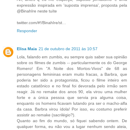
expressão inspirada em 'suposta imprensa', proposta pela
@BinahIre neste tuíte
twitter.com/#!/BinahIre/st…
Responder
Elisa Maia
21 de outubro de 2011 às 10:57
Lola, falando em zumbis, eu sempre quis saber sua opinião
sobre os filmes de zumbis -- particularmente os do George
Romero! Em "A Noite dos Mortos-Vivos" de 68 as
personagens femininas eram muito fracas, a Barbra, que
poderia ter sido a protagonista, ficou o filme inteiro em
estado catatônico e no final foi devorada pelo irmão sem
reagir. Já no remake dos anos 90, ela virou uma mulher
forte e a única pessoa que servia pra alguma coisa,
enquanto os homens ficavam lutando pra ser o macho-alfa
da casa. Barbra virou ídola! Por isso, eu costumo preferir
assistir ao remake (sacrilégio?).
Quanto ao fim do mundo, só fiquei sabendo ontem. De
qualquer forma, eu não vou a lugar nenhum sendo ateia,