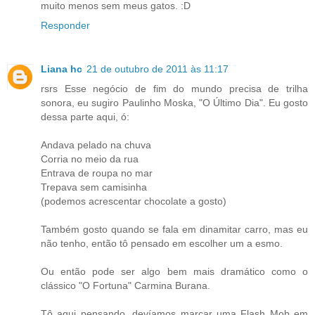
muito menos sem meus gatos. :D
Responder
Liana hc
21 de outubro de 2011 às 11:17
rsrs Esse negócio de fim do mundo precisa de trilha
sonora, eu sugiro Paulinho Moska, "O Último Dia". Eu gosto
dessa parte aqui, ó:
Andava pelado na chuva
Corria no meio da rua
Entrava de roupa no mar
Trepava sem camisinha
(podemos acrescentar chocolate a gosto)
Também gosto quando se fala em dinamitar carro, mas eu
não tenho, então tô pensado em escolher um a esmo.
Ou então pode ser algo bem mais dramático como o
clássico "O Fortuna" Carmina Burana.
Tô aqui pensando, devíamos marcar uma Flash Mob em