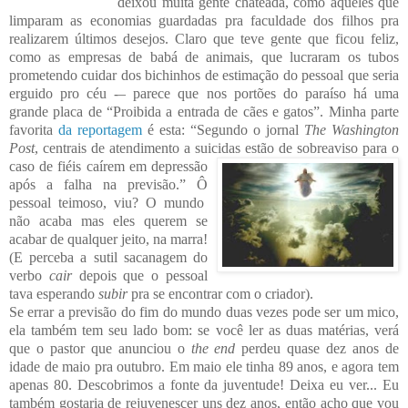
deixou muita gente chateada, como aqueles que
limparam as economias guardadas pra faculdade dos filhos pra
realizarem últimos desejos. Claro que teve gente que ficou feliz,
como as empresas de babá de animais, que
lucraram os tubos
prometendo cuidar dos bichinhos de estimação do pessoal que seria
erguido pro céu -– parece que nos portões do paraíso há uma
grande placa de “Proibida a entrada de cães e gatos”. Minha parte
favorita
da reportagem
é esta: “Segundo o jornal
The Washington
Post
, centrais de atendimento a suicidas estão de sobr
eaviso para o
caso de f
iéis caírem em depressão
após a falha n
a previsão.” Ô
pessoal teimoso, viu? O mundo
não acaba
mas eles querem se
acabar de qualquer jeito, na marra!
(E perceba a sutil sacanagem do
verbo
cair
depois que o pessoal
tava esperando
subir
pra se encontrar com o criador).
Se errar a previsão do fim do mundo duas vezes pode ser um mico,
ela também tem seu lado bom: se você ler as duas matérias, verá
que o pastor que anunciou o
the end
perdeu quase dez anos de
idade de maio pra outubro. Em maio ele tinha 89 anos, e agora tem
apenas 80. Descobrimos a fonte da juventude! Deixa eu ver... Eu
também gostaria de rejuvenescer uns dez anos, então acho que vou