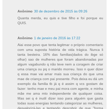
Anônimo
30 de dezembro de 2015 às 09:26
Quanta merda, eu quis e tive filho e foi porque eu
QUIS.
Anônimo
1 de janeiro de 2016 às 17:22
Aiai esse povo que tenta legitmar o próprio comentario
com uma suposta história de vida trágica. Nunca li
tanta besteira. 16% das familias(dados do ibge só
olhar) sao de mulheres que foram abandonadas por
algum vagabundo q não teve nem a coragem de criar
uma criança ou pq o marido morreu. Isso n quer dizer
q essa mae vai amar mais sua criança do que uma
mae de criança com pai presente. Pois deixa eu dá um
exemplo da familia tb já q é assim q vcs gostam de
fazer: tenho mae e meu pai mora com agente, e minha
mãe me ama mto independente de qualquer coisa.
Mas sei q é inutil dizer isso para alguém que gasta
todas suas energias tentando categorizar as mulheres,
desvalorizá-las e tentando descobrir de que "forma