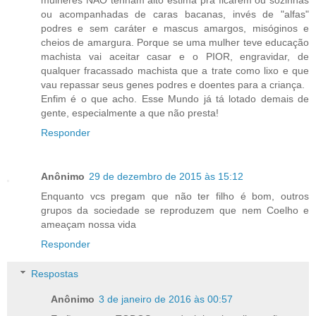
mulheres NÃO tenham alto estima pra ficarem ou sozinhas
ou acompanhadas de caras bacanas, invés de "alfas"
podres e sem caráter e mascus amargos, misóginos e
cheios de amargura. Porque se uma mulher teve educação
machista vai aceitar casar e o PIOR, engravidar, de
qualquer fracassado machista que a trate como lixo e que
vau repassar seus genes podres e doentes para a criança.
Enfim é o que acho. Esse Mundo já tá lotado demais de
gente, especialmente a que não presta!
Responder
Anônimo
29 de dezembro de 2015 às 15:12
Enquanto vcs pregam que não ter filho é bom, outros
grupos da sociedade se reproduzem que nem Coelho e
ameaçam nossa vida
Responder
Respostas
Anônimo
3 de janeiro de 2016 às 00:57