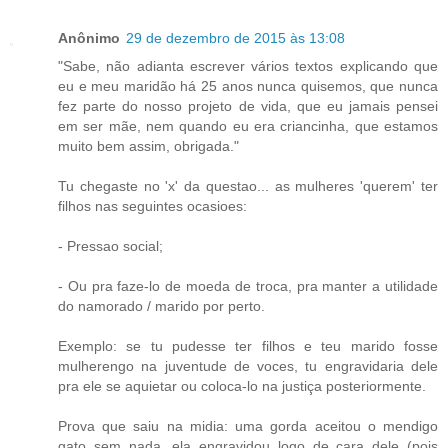
Anônimo
29 de dezembro de 2015 às 13:08
"Sabe, não adianta escrever vários textos explicando que
eu e meu maridão há 25 anos nunca quisemos, que nunca
fez parte do nosso projeto de vida, que eu jamais pensei
em ser mãe, nem quando eu era criancinha, que estamos
muito bem assim, obrigada."
Tu chegaste no 'x' da questao... as mulheres 'querem' ter
filhos nas seguintes ocasioes:
- Pressao social;
- Ou pra faze-lo de moeda de troca, pra manter a utilidade
do namorado / marido por perto.
Exemplo: se tu pudesse ter filhos e teu marido fosse
mulherengo na juventude de voces, tu engravidaria dele
pra ele se aquietar ou coloca-lo na justiça posteriormente.
Prova que saiu na midia: uma gorda aceitou o mendigo
gato sem nada, ela engravidou logo de cara dele (pois