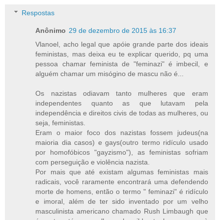
Respostas
Anônimo
29 de dezembro de 2015 às 16:37
Vlanoel, acho legal que apóie grande parte dos ideais
feministas, mas deixa eu te explicar querido, pq uma
pessoa chamar feminista de "feminazi" é imbecil, e
alguém chamar um misógino de mascu não é...
Os nazistas odiavam tanto mulheres que eram
independentes quanto as que lutavam pela
independência e direitos civis de todas as mulheres, ou
seja, feministas.
Eram o maior foco dos nazistas fossem judeus(na
maioria dia casos) e gays(outro termo ridículo usado
por homofóbicos "gayzismo"), as feministas sofriam
com perseguição e violência nazista.
Por mais que até existam algumas feministas mais
radicais, você raramente encontrará uma defendendo
morte de homens, então o termo " feminazi" é ridículo
e imoral, além de ter sido inventado por um velho
masculinista americano chamado Rush Limbaugh que