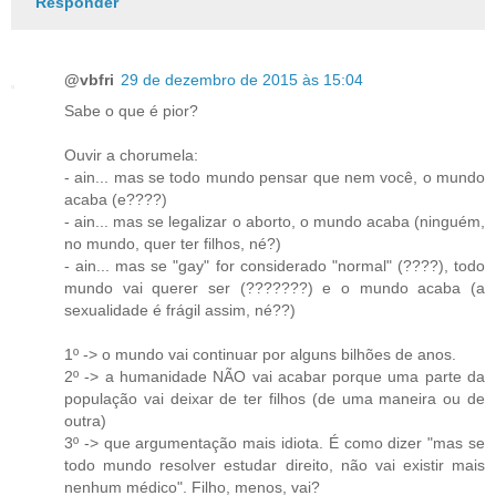
Responder
@vbfri
29 de dezembro de 2015 às 15:04
Sabe o que é pior?
Ouvir a chorumela:
- ain... mas se todo mundo pensar que nem você, o mundo
acaba (e????)
- ain... mas se legalizar o aborto, o mundo acaba (ninguém,
no mundo, quer ter filhos, né?)
- ain... mas se "gay" for considerado "normal" (????), todo
mundo vai querer ser (???????) e o mundo acaba (a
sexualidade é frágil assim, né??)
1º -> o mundo vai continuar por alguns bilhões de anos.
2º -> a humanidade NÃO vai acabar porque uma parte da
população vai deixar de ter filhos (de uma maneira ou de
outra)
3º -> que argumentação mais idiota. É como dizer "mas se
todo mundo resolver estudar direito, não vai existir mais
nenhum médico". Filho, menos, vai?