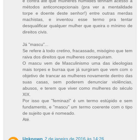
é contra até que mulheres humildes tenham acesso à
métodos anticoncepcionais (pra ver a mentalidade
torpe e doente deste senhor!) entre outras merdas
machistas, e inventou esse termo pra tentar
desqualificar qualquer mulher que queira o mínimo de
direitos civis.
Já "mascu"...
Se refere à todo cretino, fracassado, misógino que tem
raiva dos direitos que mulheres conseguiram.
O mascu vem de Masculinismo uma das ideologias
mais torpes e burraa que já surgiram que vem com o
objetivo de trancar as mulheres novamente dentro das
suas casas, sem poderem denunciar violências,
abusos, e terem que viver como mulheres do século
XIX.
Por isso que "feminazi" é um termo estúpido e sem
fundamento, e "mascu" um termo coerente com o tipo
de sujeito que é nomeado.
Até.
Unknown
2 de janeiro de 2016 às 14:26