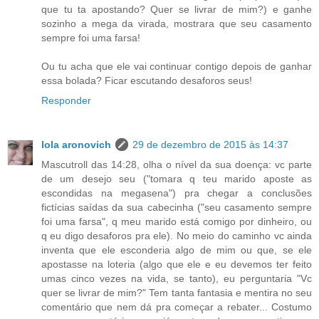
que tu ta apostando? Quer se livrar de mim?) e ganhe
sozinho a mega da virada, mostrara que seu casamento
sempre foi uma farsa!
Ou tu acha que ele vai continuar contigo depois de ganhar
essa bolada? Ficar escutando desaforos seus!
Responder
lola aronovich
29 de dezembro de 2015 às 14:37
Mascutroll das 14:28, olha o nível da sua doença: vc parte
de um desejo seu ("tomara q teu marido aposte as
escondidas na megasena") pra chegar a conclusões
fictícias saídas da sua cabecinha ("seu casamento sempre
foi uma farsa", q meu marido está comigo por dinheiro, ou
q eu digo desaforos pra ele). No meio do caminho vc ainda
inventa que ele esconderia algo de mim ou que, se ele
apostasse na loteria (algo que ele e eu devemos ter feito
umas cinco vezes na vida, se tanto), eu perguntaria "Vc
quer se livrar de mim?" Tem tanta fantasia e mentira no seu
comentário que nem dá pra começar a rebater... Costumo