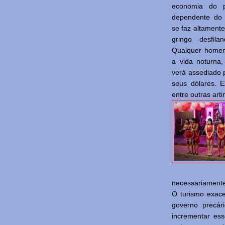
economia do 
dependente do 
se faz altament
gringo desfil
Qualquer homem 
a vida noturna
verá assediado 
seus dólares. 
entre outras art
necessariamente
O turismo exac
governo precár
incrementar es