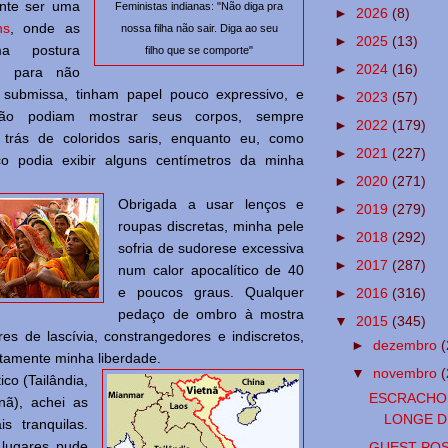
ente ser uma
Feministas indianas: "Não diga pra
►
2026
(8)
ns
, onde as
nossa filha não sair. Diga ao seu
►
2025
(13)
ma postura
filho que se comporte"
►
2024
(16)
l, para não
e submissa, tinham papel pouco expressivo, e
►
2023
(57)
não podiam mostrar seus corpos, sempre
►
2022
(179)
 trás de coloridos saris, enquanto eu, como
►
2021
(227)
uco podia exibir alguns centímetros da minha
►
2020
(271)
Obrigada a usar lenços e
►
2019
(279)
roupas discretas, minha pele
►
2018
(292)
sofria de sudorese excessiva
►
2017
(287)
num calor apocalítico de 40
e poucos graus. Qualquer
►
2016
(316)
pedaço de ombro à mostra
▼
2015
(345)
es de lascívia, constrangedores e indiscretos,
►
dezembro
(
tamente minha liberdade.
▼
novembro
(
ico (Tailândia,
ESCRACHO
nã), achei as
LONGE D
s tranquilas.
 lugares pude
GUEST POS