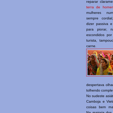
reparar claram
terra de home
mulheres nu
sempre cordia
dizer passiva 
para piorar, 
escondidos por
turista, tampo
carne.
despertava olhar
tolhendo comple
No sudeste asiát
Camboja e Viet
coisas bem mai
Na maioria dos