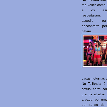
me vestir como
e os asiá
respeitaram.
assédio ou
desconforto; pe
olham.
casas noturnas e
Na Tailândia é
sexual corre so
grande atrativo 
a pagar por um
ou transa de