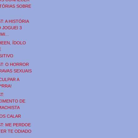
STÓRIAS SOBRE
: A HISTÓRIA
 JOGUEI 3
MI...
HEEN, ÍDOLO
É
ITIVO
T: O HORROR
RAVAS SEXUAIS
CULPAR A
P*RRA!
T:
IMENTO DE
MACHISTA
OS CALAR
T: ME PERDOE
TER TE ODIADO