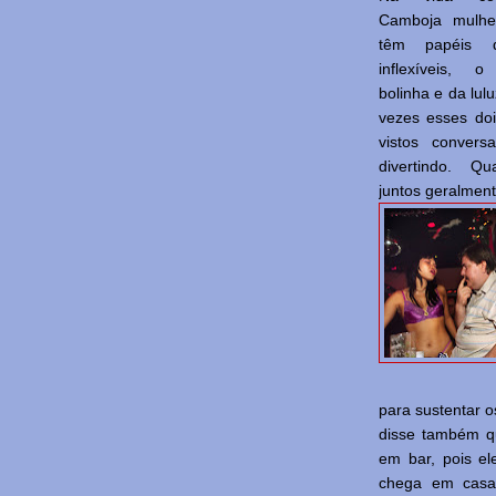
Camboja mulh
têm papéis d
inflexíveis, 
bolinha e da lul
vezes esses do
vistos conver
divertindo. Q
juntos geralmen
para sustentar 
disse também q
em bar, pois ele
chega em casa 