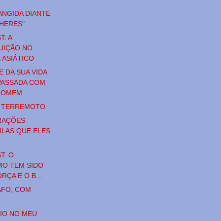
NGIDA DIANTE
HERES"
T: A
UIÇÃO NO
 ASIÁTICO
E DA SUA VIDA
PASSADA COM
HOMEM
O TERREMOTO
RAÇÕES
LAS QUE ELES
T: O
MO TEM SIDO
RÇA E O B...
AFO, COM
DIO NO MEU