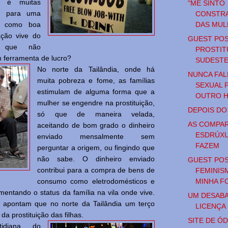
l é muitas
"ME SINTO
o para uma
CONSTRA
DAS MUL
e como boa
ação vive do
GUEST POS
r que não
PROSTIT
m ferramenta de lucro?
SUDESTE
No norte da Tailândia, onde há
NUNCA FAL
muita pobreza e fome, as famílias
SEXUAL 
estimulam de alguma forma que a
OUTRO 
mulher se engendre na prostituição,
DEPOIS D
só que de maneira velada,
AS COMPA
aceitando de bom grado o dinheiro
ESDRÚXU
enviado mensalmente sem
FAZEM
perguntar a origem, ou fingindo que
não sabe. O dinheiro enviado
GUEST POS
contribui para a compra de bens de
FEMINIS
MINHA FO
consumo como eletrodomésticos e
mentando o status da família na vila onde vive.
UM DESAB
 apontam que no norte da Tailândia um terço
LICENÇA
 da prostituição das filhas.
SITE DE Ó
idiana do