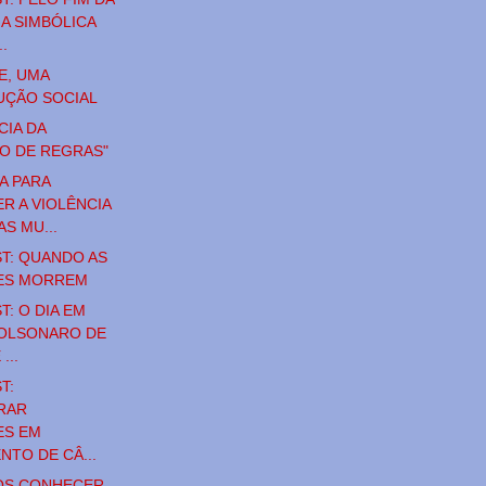
IA SIMBÓLICA
.
E, UMA
ÇÃO SOCIAL
CIA DA
O DE REGRAS"
A PARA
R A VIOLÊNCIA
S MU...
T: QUANDO AS
ES MORREM
T: O DIA EM
BOLSONARO DE
...
T:
RAR
ES EM
NTO DE CÂ...
OS CONHECER