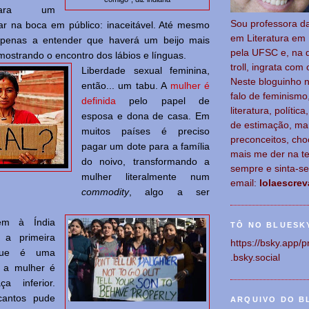
para um
Sou p
rofessora d
ar na boca em público: inaceitável. Até mesmo
em Literatura em 
apenas a entender que haverá um beijo mais
pela UFSC e, na 
 mostrando o encontro dos lábios e línguas.
troll, ingrata com 
Liberdade sexual feminina,
Neste bloguinho 
então... um tabu. A
mulher é
falo de feminismo
definida
pelo papel de
literatura, polític
esposa e dona de casa. Em
de estimação, ma
muitos países é preciso
preconceitos, cho
pagar um dote para a família
mais me der na te
do noivo, transformando a
sempre e sinta-s
mulher literalmente num
email:
lolaescre
commodity
, algo a ser
em à Índia
TÔ NO BLUESK
 a primeira
https://bsky.app/p
 que é uma
.bsky.social
 a mulher é
ça inferior.
antos pude
ARQUIVO DO B