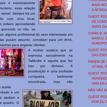
país é extremamente
MAIS HI
turismo, essa relação
A ÁFRICA
e visível. Sempre há um
GUEST POST
ando com uma local.
DE COMO
solteiro aproveitando
ANOS DA 
, querendo ou não, se
CHARLIE S
por alguma profissional do sexo interessada em
MASCU, 
Elas puxam assunto, convidam para um drink,
SOROPOS
imanhas para angariar clientes.
GUEST POS
A mulher asiática que se
DAS ESC
expressa sexualmente na
Tailândia é aquela que faz
PAREM DE 
isso por dinheiro. A
VÍTIMA, 
prostituição é uma profissão
GUEST POS
corriqueira, facilmente
AGRADEC
encontrada, mas não
UMA EX-
 aceita.
NÃO VÃO N
erbado e um
GUEST POS
io ajudam a
POR EU 
se quadro. O