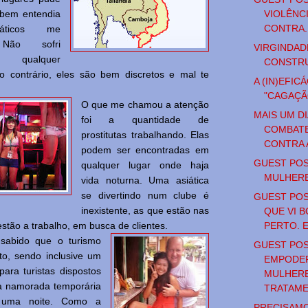
VIOLÊNC
 bem entendia
CONTRA..
ticos me
 Não sofri
VIRGINDAD
 qualquer
CONSTRU
lo contrário, eles são bem discretos e mal te
A (IN)EFICÁ
"CAGAÇÃ
O que me chamou a atenção
MAIS UM DI
foi a quantidade de
COMBATE
prostitutas trabalhando. Elas
CONTRA A
podem ser encontradas em
GUEST POS
qualquer lugar onde haja
MULHER
vida noturna. Uma asiática
se divertindo num clube é
GUEST POS
inexistente, as que estão nas
QUE VI 
PERTO. E 
stão a trabalho, em busca de clientes.
 sabido que o turismo
GUEST POS
lto, sendo inclusive um
EMPODE
para turistas dispostos
MULHER
a namorada temporária
TRATAME
 uma noite. Como a
PRECISAM