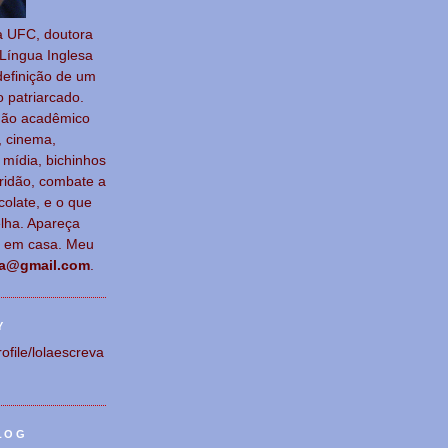
a UFC, doutora
Língua Ingl
esa
definição de um
o patriar
cado.
não acadêmico
, cinema,
a, mídia, bichinhos
ridão, combate a
colate, e o que
lha. Apareça
e em casa. Meu
va@gmail.com
.
Y
rofile/lolaescreva
LOG