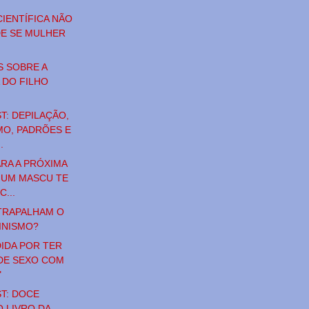
CIENTÍFICA NÃO
DE SE MULHER
.
S SOBRE A
 DO FILHO
T: DEPILAÇÃO,
MO, PADRÕES E
.
RA A PRÓXIMA
 UM MASCU TE
...
TRAPALHAM O
INISMO?
IDA POR TER
DE SEXO COM
"
T: DOCE
O LIVRO DA