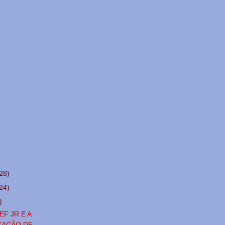
28)
24)
)
F JR E A
ZAÇÃO DE