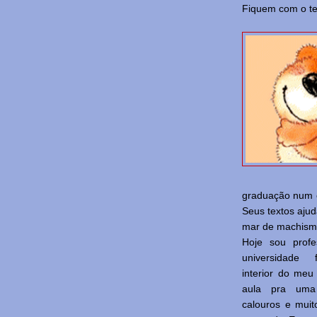
Fiquem com o te
graduação num c
Seus textos aju
mar de machism
Hoje sou prof
universidade 
interior do meu
aula pra um
calouros e muit