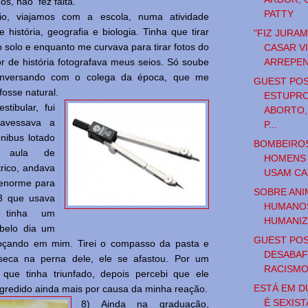
s, não fez falta.
PATTY
io, viajamos com a escola, numa atividade
de história, geografia e biologia. Tinha que tirar
"FIZ JURA
 solo e enquanto me curvava para tirar fotos do
CASAR V
ARREPE
r de história fotografava meus seios. Só soube
onversando com o colega da época, que me
GUEST POS
osse natural.
ESTUPRO
stibular, fui
ABORTO,
travessava a
P...
nibus lotado
BOMBEIRO
ir aula de
HOMENS
rico, andava
USAM CA
enorme para
SOBRE ANI
A3 que usava
HUMANO
 tinha um
HUMANI
belo dia um
GUEST POS
 roçando em mim. Tirei o compasso da pasta e
DESABAF
 seca na perna dele, ele se afastou. Por um
RACISM
que tinha triunfado, depois percebi que ele
ESTÁ EM D
agredido ainda mais por causa da minha reação.
É SEXIST
8) Ainda na graduação,