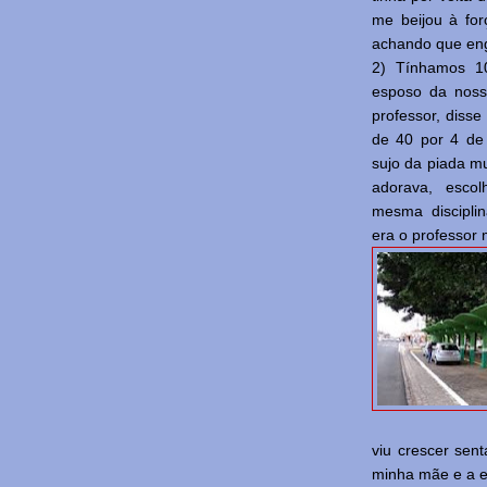
me beijou à for
achando que eng
2)
Tínhamos 1
esposo da noss
professor, diss
de 40 por 4 de 
sujo da piada m
adorava, escol
mesma discipli
era o professor 
viu crescer sen
minha mãe e a e