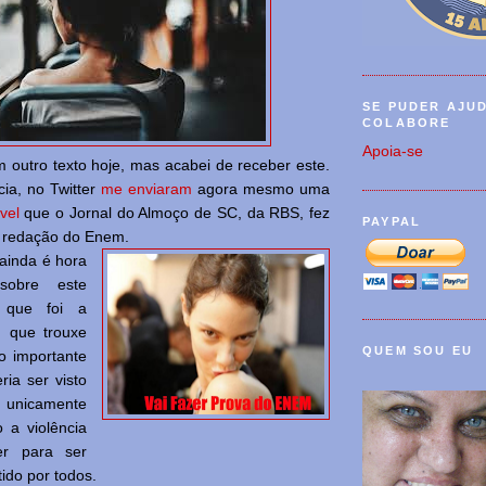
SE PUDER AJU
COLABORE
Apoia-se
m outro texto hoje, mas acabei de receber este.
cia, no Twitter
me enviaram
agora mesmo uma
vel
que o Jornal do Almoço de SC, da RBS, fez
PAYPAL
a redação do Enem.
ainda é hora
sobre este
que foi a
, que trouxe
QUEM SOU EU
o importante
ria ser visto
unicamente
o a violência
er para ser
tido por todos.