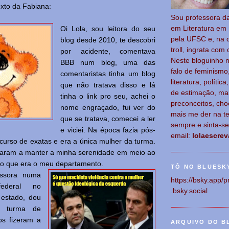
xto da Fabiana:
Sou p
rofessora d
em Literatura em 
Oi Lola, sou leitora do seu
pela UFSC e, na 
blog desde 2010, te descobri
troll, ingrata com 
por acidente, comentava
Neste bloguinho 
BBB num blog, uma das
falo de feminismo
comentaristas tinha um blog
literatura, polític
que não tratava disso e lá
de estimação, ma
tinha o link pro seu, achei o
preconceitos, cho
nome engraçado, fui ver do
mais me der na te
que se tratava, comecei a ler
sempre e sinta-s
e viciei. Na época fazia pós-
email:
lolaescre
urso de exatas e era a única mulher da turma.
daram a manter a minha serenidade em meio ao
o que era o meu departamento.
TÔ NO BLUESK
essora numa
https://bsky.app/p
federal no
.bsky.social
 estado, dou
a turma de
os fizeram a
ARQUIVO DO B