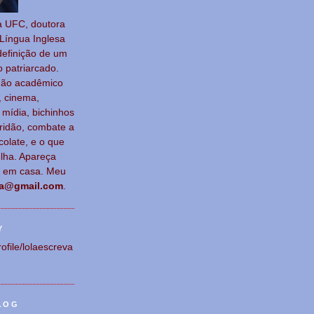
a UFC, doutora
Língua Ingl
esa
definição de um
o patriar
cado.
não acadêmico
, cinema,
a, mídia, bichinhos
ridão, combate a
colate, e o que
lha. Apareça
e em casa. Meu
va@gmail.com
.
Y
rofile/lolaescreva
LOG