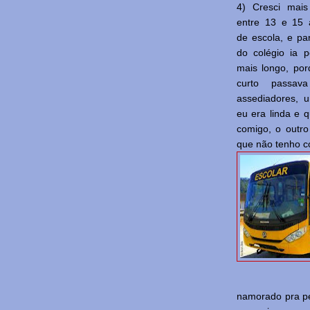
4) Cresci mai
entre 13 e 15 
de escola, e par
do colégio ia 
mais longo, po
curto passav
assediadores, 
eu era linda e q
comigo, o outro
que não tenho c
namorado pra pe