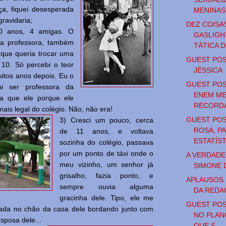
ça, fiquei desesperada
MENINAS
ravidaria;
DEZ COISA
0 anos, 4 amigas. O
GASLIGH
a professora, também
TÁTICA 
e que queria trocar uma
GUEST POS
10. Só percebi o teor
JÉSSICA
uitos anos depois. Eu o
GUEST POS
hi ser professora da
ENEM ME
na que ele porque ele
RECORDAR
mais legal do colégio. Não, não era!
GUEST POS
3) Cresci um pouco, cerca
ROSA, P
de 11 anos, e voltava
ESTATÍS
sozinha do colégio, passava
por um ponto de táxi onde o
A VERDADE
meu vizinho, um senhor já
SIMONE 
grisalho, fazia ponto, e
APLAUSOS 
sempre ouvia alguma
DA REDA
gracinha dele. Tipo, ele me
GUEST POST
tada no chão da casa dele bordando junto com
NO PLAN
sposa dele...
QUE S...