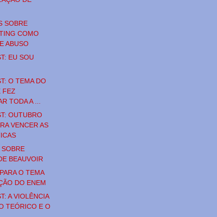
S SOBRE
TING COMO
DE ABUSO
T: EU SOU
T: O TEMA DO
 FEZ
 TODA A ...
T: OUTUBRO
ARA VENCER AS
TICAS
 SOBRE
DE BEAUVOIR
PARA O TEMA
ÇÃO DO ENEM
: A VIOLÊNCIA
O TEÓRICO E O