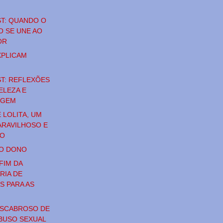
T: QUANDO O
O SE UNE AO
OR
XPLICAM
T: REFLEXÕES
ELEZA E
AGEM
 LOLITA, UM
ARAVILHOSO E
CO
ÃO DONO
FIM DA
RIA DE
S PARA AS
ESCABROSO DE
BUSO SEXUAL