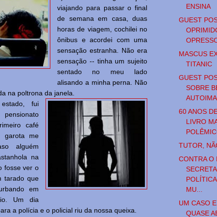
ENSINA
viajando para passar o final
de semana em casa, duas
GUEST POS
horas de viagem, cochilei no
OPRIMID
ônibus e acordei com uma
OPRESS
sensação estranha. Não era
MASCUS E
sensação -- tinha um sujeito
TITANIC
sentado no meu lado
GUEST POS
alisando a minha perna. Não
SOBRE B
da na poltrona da janela.
AUTOIM
stado, fui
60 ANOS DE
ensionato
LIVRO M
rimeiro café
POLÊMI
 garota me
TUTOR, N
aso alguém
stanhola na
CONTRA O 
o fosse ver o
SECRETA
m tarado que
POLÍTICA
turbando em
MU...
dio. Um dia
UM CASO 
ara a polícia e o policial riu da nossa queixa.
QUASE A