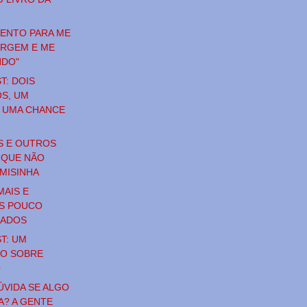
MENTO PARA ME
IRGEM E ME
NDO"
T: DOIS
S, UM
 UMA CHANCE
S E OUTROS
 QUE NÃO
MISINHA
MAIS E
S POUCO
ZADOS
T: UM
O SOBRE
O
ÚVIDA SE ALGO
A? A GENTE