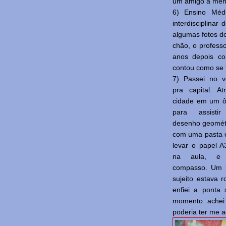
um amigo a meno
6)
Ensino Méd
interdisciplinar 
algumas fotos do
chão, o professo
anos depois c
contou como se f
7) Passei no ve
pra capital. A
cidade em um ô
para assist
desenho geomét
com uma pasta 
levar o papel 
na aula, e
compasso. Um 
sujeito estava
enfiei a ponta
momento achei 
poderia ter me 