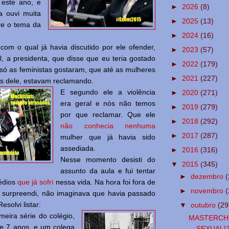
este ano, e
►
2026
(8)
a ouvi muita
►
2025
(13)
re o tema da
►
2024
(16)
com o qual já havia discutido por ele ofender,
►
2023
(57)
, a presidenta, que disse que eu teria gostado
►
2022
(179)
só as feministas gostaram, que até as mulheres
►
2021
(227)
as dele, estavam reclamando.
E segundo ele a violência
►
2020
(271)
era geral e nós não temos
►
2019
(279)
por que reclamar. Que ele
►
2018
(292)
não conhecia nenhuma
►
2017
(287)
mulher que já havia sido
assediada.
►
2016
(316)
Nesse momento desisti do
▼
2015
(345)
assunto da aula e fui tentar
►
dezembro
(
édios
que já sofri
nessa vida. Na hora foi fora de
►
novembro
(
 surpreendi, não imaginava que havia passado
esolvi listar:
▼
outubro
(29
meira série do colégio,
MASTERCHE
 de 7 anos, e um colega
SEXUALI