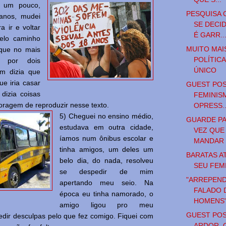
s um pouco,
PESQUISA 
anos, mudei
SE DECI
a ir e voltar
É GARR..
pelo caminho
MUITO MAI
rque no mais
POLÍTICA
a por dois
ÚNICO
um dizia que
ue iria casar
GUEST POS
 dizia coisas
FEMINIS
oragem de reproduzir nesse texto.
OPRESS..
5) Cheguei no ensino médio,
GUARDE PA
estudava em outra cidade,
VEZ QUE
íamos num ônibus escolar e
MANDAR C
tinha amigos, um deles um
BARATAS A
belo dia, do nada, resolveu
SEU FEM
se despedir de mim
"ARREPEND
apertando meu seio. Na
FALADO 
época eu tinha namorado, o
HOMENS
amigo ligou pro meu
GUEST POS
dir desculpas pelo que fez comigo. Fiquei com
ARDOR, 