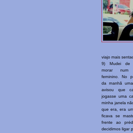
viajo mais senta
9) Mudei de e
morar num p
feminino. No p
da manhã uma
avisou que c
jogasse uma ca
minha janela nã
que era, era u
ficava se mas
frente ao pré
decidimos ligar p