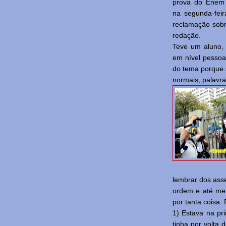
prova do Enem 
na segunda-feir
reclamação sob
redação.
Teve um aluno, 
em nível pessoal
do tema porque 
normais, palavr
lembrar dos ass
ordem e até me
por tanta coisa. R
1) Estava na pri
tinha por volta