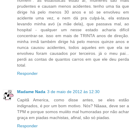
homem". as estatísticas estão aí, mulheres são mais
prudentes e causam menos acidentes. tenho uma tia que
dirige há pelo menos 30 anos e só se envolveu em
acidente uma vez, e nem dá pra culpá-la, ela estava
levando minha avó (a mãe dela), que passava mal, ao
hospital - qualquer um nesse estado acharia difícil
concentrar-se. isso em mais de TRINTA anos de direção.
minha irmã também dirige há pelo menos quinze anos e
nunca causou acidentes, todos aqueles em que ela se
envolveu foram causados por terceiros. já o meu pai...
perdi as contas de quantos carros em que ele deu perda
total.
Responder
Madame Nada
3 de maio de 2012 às 12:30
Capitã America, como disse antes, se eles estão
indignados, é por um bom motivo. Nós? Nãaaa, deve ser a
TPM e porque somos muiiito mal humoradas por não achar
graça em piadas machistas, afinal, são só piadas.
Responder