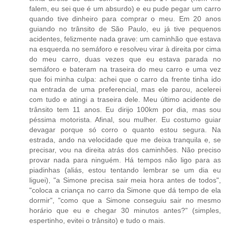
falem, eu sei que é um absurdo) e eu pude pegar um carro
quando tive dinheiro para comprar o meu. Em 20 anos
guiando no trânsito de São Paulo, eu já tive pequenos
acidentes, felizmente nada grave: um caminhão que estava
na esquerda no semáforo e resolveu virar à direita por cima
do meu carro, duas vezes que eu estava parada no
semáforo e bateram na traseira do meu carro e uma vez
que foi minha culpa: achei que o carro da frente tinha ido
na entrada de uma preferencial, mas ele parou, acelerei
com tudo e atingi a traseira dele. Meu último acidente de
trânsito tem 11 anos. Eu dirijo 100km por dia, mas sou
péssima motorista. Afinal, sou mulher. Eu costumo guiar
devagar porque só corro o quanto estou segura. Na
estrada, ando na velocidade que me deixa tranquila e, se
precisar, vou na direita atrás dos caminhões. Não preciso
provar nada para ninguém. Há tempos não ligo para as
piadinhas (aliás, estou tentando lembrar se um dia eu
liguei), "a Simone precisa sair meia hora antes de todos",
"coloca a criança no carro da Simone que dá tempo de ela
dormir", "como que a Simone conseguiu sair no mesmo
horário que eu e chegar 30 minutos antes?" (simples,
espertinho, evitei o trânsito) e tudo o mais.