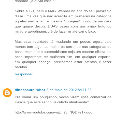
dobrado" já ouviu essa?
Sobre a F-1, bem o Mark Webber no alto do seu previlégio
disse uma vez que não acredita em mulheres na categoria
pq elas não teriam a mesma "coragem", vindo de um cara
que quase decola DUAS vezes com um avião fruto do
milagre aerodinamico é de fazer rir até cair o bico.
Mas essa realidade tá mudando um pouco, agora pelo
menos tem algumas mulheres correndo nas categorias de
base, msm que o automobilismo seja um esporte elitista, eu
acho importante ter mulheres sim, em qualquer esporte,
em qualquer espaço, precisamos estar atentas e fazer
barulho.
Responder
dinossauro robot
3 de maio de 2012 às 11:58
Pra variar um pouquinho, vocês viram esse comercial da
Delícia que está sendo veiculado atualmente?
http://www.youtube.com/watch?v=NGD7eTxjoqc