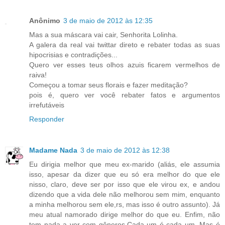
Anônimo
3 de maio de 2012 às 12:35
Mas a sua máscara vai cair, Senhorita Lolinha.
A galera da real vai twittar direto e rebater todas as suas
hipocrisias e contradições...
Quero ver esses teus olhos azuis ficarem vermelhos de
raiva!
Começou a tomar seus florais e fazer meditação?
pois é, quero ver você rebater fatos e argumentos
irrefutáveis
Responder
Madame Nada
3 de maio de 2012 às 12:38
Eu dirigia melhor que meu ex-marido (aliás, ele assumia
isso, apesar da dizer que eu só era melhor do que ele
nisso, claro, deve ser por isso que ele virou ex, e andou
dizendo que a vida dele não melhorou sem mim, enquanto
a minha melhorou sem ele,rs, mas isso é outro assunto). Já
meu atual namorado dirige melhor do que eu. Enfim, não
tem nada a ver com gêneros.Cada um é cada um. Mas é