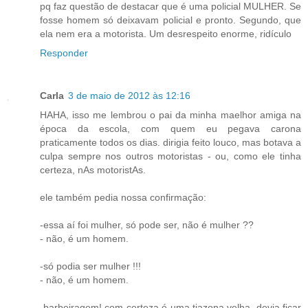
pq faz questão de destacar que é uma policial MULHER. Se
fosse homem só deixavam policial e pronto. Segundo, que
ela nem era a motorista. Um desrespeito enorme, ridículo
Responder
Carla
3 de maio de 2012 às 12:16
HAHA, isso me lembrou o pai da minha maelhor amiga na
época da escola, com quem eu pegava carona
praticamente todos os dias. dirigia feito louco, mas botava a
culpa sempre nos outros motoristas - ou, como ele tinha
certeza, nAs motoristAs.
ele também pedia nossa confirmação:
-essa aí foi mulher, só pode ser, não é mulher ??
- não, é um homem.
-só podia ser mulher !!!
- não, é um homem.
-barbeiragem! com certeza é uma tiazona velha, devia ficar