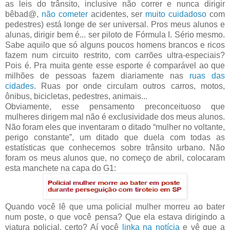
as leis do trânsito, inclusive não correr e nunca dirigir
bêbad@,
não cometer
acidentes, ser
muito cuidadoso
com
pedestres) está longe de ser universal. Pros meus alunos e
alunas, dirigir bem é... ser piloto de Fórmula I. Sério mesmo.
Sabe aquilo que só alguns poucos homens brancos e ricos
fazem num circuito restrito, com carrões ultra-especiais?
Pois é. Pra muita gente esse esporte é comparável ao que
milhões de pessoas fazem diariamente nas
ruas das
cidades
. Ruas por onde circulam outros carros, motos,
ônibus, bicicletas, pedestres, animais...
Obviamente, esse pensamento preconceituoso que
mulheres dirigem mal não é exclusividade dos meus alunos.
Não foram eles que inventaram o ditado “mulher no voltante,
perigo constante”, um ditado que duela com todas as
estatísticas que conhecemos sobre trânsito urbano. Não
foram os meus alunos que, no começo de abril, colocaram
esta manchete na capa do G1:
Quando você lê que uma policial mulher morreu ao bater
num poste, o que você pensa? Que ela estava dirigindo a
viatura policial, certo? Aí você
linka na notícia
e vê que a