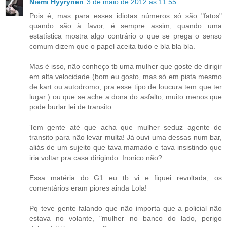
Niemi Hyyrynen
3 de maio de 2012 às 11:55
Pois é, mas para esses idiotas números só são "fatos"
quando são à favor, é sempre assim, quando uma
estatística mostra algo contrário o que se prega o senso
comum dizem que o papel aceita tudo e bla bla bla.
Mas é isso, não conheço tb uma mulher que goste de dirigir
em alta velocidade (bom eu gosto, mas só em pista mesmo
de kart ou autodromo, pra esse tipo de loucura tem que ter
lugar ) ou que se ache a dona do asfalto, muito menos que
pode burlar lei de transito.
Tem gente até que acha que mulher seduz agente de
transito para não levar multa! Já ouvi uma dessas num bar,
aliás de um sujeito que tava mamado e tava insistindo que
iria voltar pra casa dirigindo. Ironico não?
Essa matéria do G1 eu tb vi e fiquei revoltada, os
comentários eram piores ainda Lola!
Pq teve gente falando que não importa que a policial não
estava no volante, "mulher no banco do lado, perigo