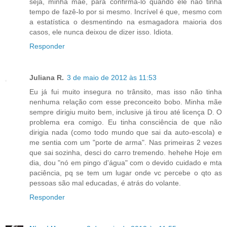
seja, minha mãe, para confirmá-lo quando ele não tinha
tempo de fazê-lo por si mesmo. Incrível é que, mesmo com
a estatística o desmentindo na esmagadora maioria dos
casos, ele nunca deixou de dizer isso. Idiota.
Responder
Juliana R.
3 de maio de 2012 às 11:53
Eu já fui muito insegura no trânsito, mas isso não tinha
nenhuma relação com esse preconceito bobo. Minha mãe
sempre dirigiu muito bem, inclusive já tirou até licença D. O
problema era comigo. Eu tinha consciência de que não
dirigia nada (como todo mundo que sai da auto-escola) e
me sentia com um "porte de arma". Nas primeiras 2 vezes
que sai sozinha, desci do carro tremendo. hehehe Hoje em
dia, dou "nó em pingo d'água" com o devido cuidado e mta
paciência, pq se tem um lugar onde vc percebe o qto as
pessoas são mal educadas, é atrás do volante.
Responder