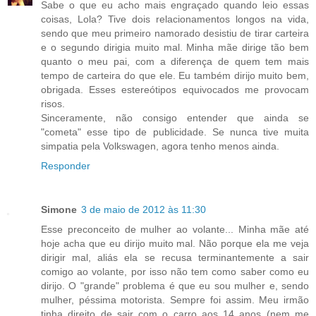
Sabe o que eu acho mais engraçado quando leio essas
coisas, Lola? Tive dois relacionamentos longos na vida,
sendo que meu primeiro namorado desistiu de tirar carteira
e o segundo dirigia muito mal. Minha mãe dirige tão bem
quanto o meu pai, com a diferença de quem tem mais
tempo de carteira do que ele. Eu também dirijo muito bem,
obrigada. Esses estereótipos equivocados me provocam
risos.
Sinceramente, não consigo entender que ainda se
"cometa" esse tipo de publicidade. Se nunca tive muita
simpatia pela Volkswagen, agora tenho menos ainda.
Responder
Simone
3 de maio de 2012 às 11:30
Esse preconceito de mulher ao volante... Minha mãe até
hoje acha que eu dirijo muito mal. Não porque ela me veja
dirigir mal, aliás ela se recusa terminantemente a sair
comigo ao volante, por isso não tem como saber como eu
dirijo. O "grande" problema é que eu sou mulher e, sendo
mulher, péssima motorista. Sempre foi assim. Meu irmão
tinha direito de sair com o carro aos 14 anos (nem me