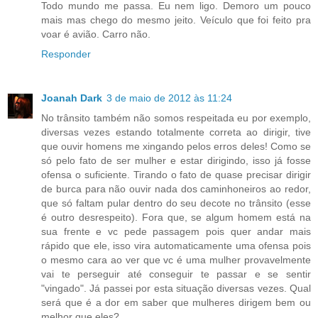
Todo mundo me passa. Eu nem ligo. Demoro um pouco
mais mas chego do mesmo jeito. Veículo que foi feito pra
voar é avião. Carro não.
Responder
Joanah Dark
3 de maio de 2012 às 11:24
No trânsito também não somos respeitada eu por exemplo,
diversas vezes estando totalmente correta ao dirigir, tive
que ouvir homens me xingando pelos erros deles! Como se
só pelo fato de ser mulher e estar dirigindo, isso já fosse
ofensa o suficiente. Tirando o fato de quase precisar dirigir
de burca para não ouvir nada dos caminhoneiros ao redor,
que só faltam pular dentro do seu decote no trânsito (esse
é outro desrespeito). Fora que, se algum homem está na
sua frente e vc pede passagem pois quer andar mais
rápido que ele, isso vira automaticamente uma ofensa pois
o mesmo cara ao ver que vc é uma mulher provavelmente
vai te perseguir até conseguir te passar e se sentir
"vingado". Já passei por esta situação diversas vezes. Qual
será que é a dor em saber que mulheres dirigem bem ou
melhor que eles?